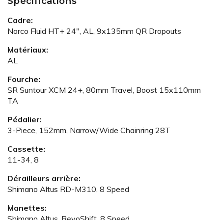
Spécifications
Cadre:
Norco Fluid HT+ 24", AL, 9x135mm QR Dropouts
Matériaux:
AL
Fourche:
SR Suntour XCM 24+, 80mm Travel, Boost 15x110mm
TA
Pédalier:
3-Piece, 152mm, Narrow/Wide Chainring 28T
Cassette:
11-34, 8
Dérailleurs arrière:
Shimano Altus RD-M310, 8 Speed
Manettes:
Shimano Altus, RevoShift, 8 Speed