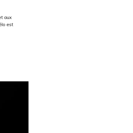
et aux
élo est