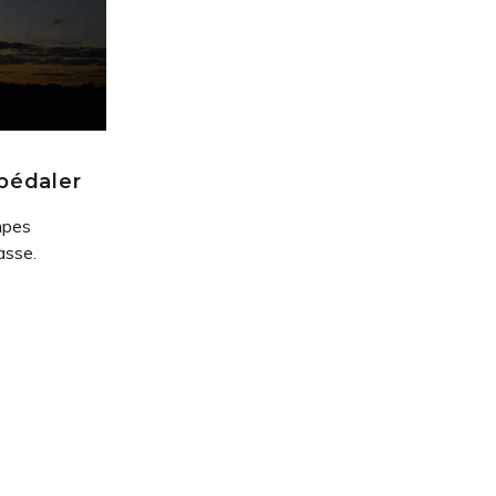
pédaler
mpes
asse.