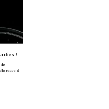
urdies !
e de
elle ressent