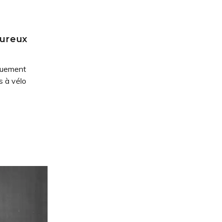
eureux
iquement
s à vélo