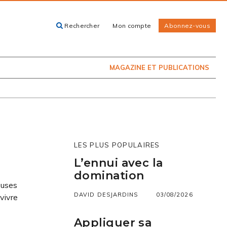
Rechercher
Mon compte
Abonnez-vous
ACHETEZ LE
CARTES, GUIDES
NUMÉRO
ET LIVRES
PRÉSENTEMENT
EN KIOSQUE
MAGAZINE ET PUBLICATIONS
LES PLUS POPULAIRES
L’ennui avec la
domination
euses
DAVID DESJARDINS
03/08/2026
vivre
Appliquer sa