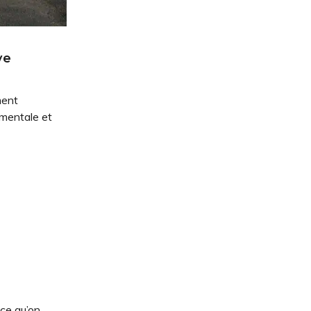
ve
ment
 mentale et
 ce qu’on