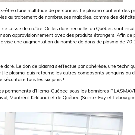
ux-être d’une multitude de personnes. Le plasma contient des pr
es au traitement de nombreuses maladies, comme des déficits 
e cesse de croître. Or, les dons recueillis au Québec sont insuf
 son approvisionnement avec des produits étrangers. Afin de pa
bec vise une augmentation du nombre de dons de plasma de 70 %
aune doré. Le don de plasma s’effectue par aphérèse, une techniq
ent le plasma, puis retourne les autres composants sanguins au d
écuritaire tous les six jours !
entres permanents d’Héma-Québec, sous les bannières PLASMAVI
al, Montréal, Kirkland) et de Québec (Sainte-Foy et Lebourgneu