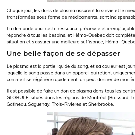
Chaque jour, les dons de plasma assurent la survie et le mie
transformées sous forme de médicaments, sont indispensabl
La demande pour cette ressource précieuse et irremplaçable n
répondre à tous les besoins, et Héma-Québec doit compléter
situation et s’assurer une meilleure suffisance, Héma- Qué
Une belle façon de se dépasser
Le plasma est la partie liquide du sang, et sa couleur est j
laquelle le sang passe dans un appareil qui retient uniquem
comme il se régénère rapidement, on peut donner de manière s
Il est possible de faire un don de plasma dans tous les c
GLOBULE, situés dans les régions de Montréal (Brossard, Lav
Gatineau, Saguenay, Trois-Rivières et Sherbrooke.