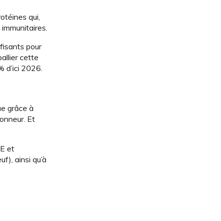
otéines qui,
immunitaires.
fisants pour
llier cette
 d’ici 2026.
ue grâce à
onneur. Et
E et
f), ainsi qu’à