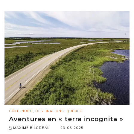
CÔTE-NORD
,
DESTINATIONS
,
QUÉBEC
Aventures en « terra incognita »
23-06-2025
MAXIME BILODEAU