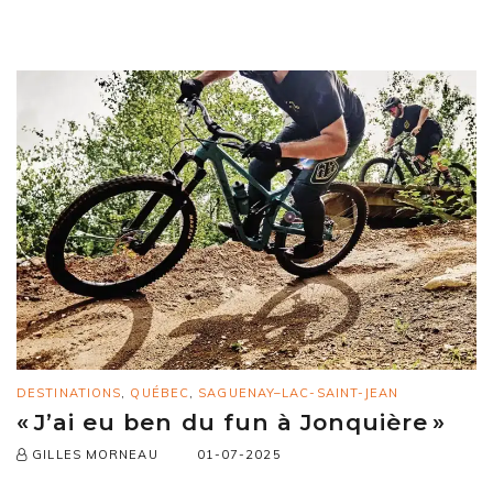
DESTINATIONS
,
QUÉBEC
,
SAGUENAY–LAC-SAINT-JEAN
« J’ai eu ben du fun à Jonquière »
01-07-2025
GILLES MORNEAU