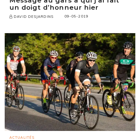
Message au gars à qui j’ai fait
un doigt d’honneur hier
09-05-2019
DAVID DESJARDINS
ACTUALITÉS