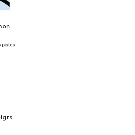
mon
s pistes
oigts