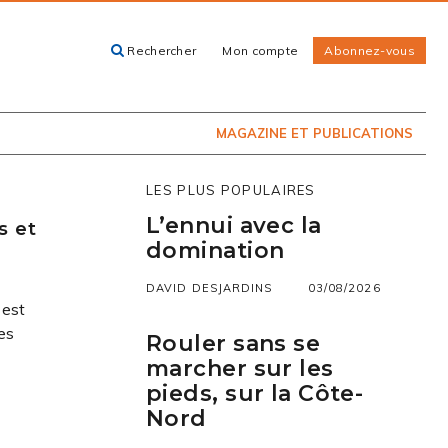
Rechercher
Mon compte
Abonnez-vous
ACHETEZ LE
CARTES, GUIDES
NUMÉRO
ET LIVRES
PRÉSENTEMENT
EN KIOSQUE
MAGAZINE ET PUBLICATIONS
LES PLUS POPULAIRES
L’ennui avec la
s et
domination
DAVID DESJARDINS
03/08/2026
 est
es
Rouler sans se
marcher sur les
pieds, sur la Côte-
Nord