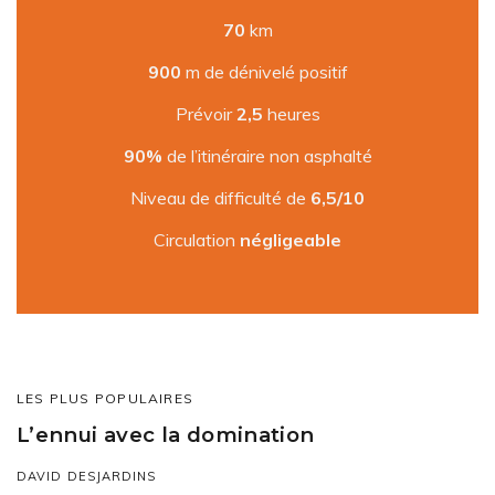
70
km
900
m de dénivelé positif
Prévoir
2,5
heures
90%
de l’itinéraire non asphalté
Niveau de difficulté de
6,5/10
Circulation
négligeable
LES PLUS POPULAIRES
L’ennui avec la domination
DAVID DESJARDINS