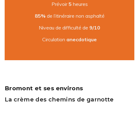
Prévoir
5
heures
85%
de l’itinéraire non asphalté
Niveau de difficulté de
9/10
Circulation
anecdotique
Bromont et ses environs
La crème des chemins de garnotte