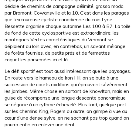
dédale de chemins de campagne délimité, grosso modo,
par Bromont, Cowansville et la 10. C’est dans les parages
que l’excoureuse cycliste canadienne du coin Lyne
Bessette organise chaque automne Les 100 à B7. La toile
de fond de cette cyclosportive est extraordinaire: les
montagnes Vertes caractéristiques du Vermont se
déploient au loin avec, en contrebas, un savant mélange
de forêts fournies, de petits prés et de fermettes
coquettes parsemées ici et là
Le défi sportif est tout aussi intéressant que les paysages.
En route vers le hameau de Iron Hill, on se bute à une
succession de courts raidillons qui éprouvent sévèrement
les jambes. Même chose en sortant de Knowlton, mais en
guise de récompense une longue descente panoramique
se négocie à un rythme échevelé. Plus tard, quelque part
sur les chemins King, Rogers ou autre, on grimpe à vue au
cœur d’une dense sylve, en ne sachant pas trop quand on
pourra enfin en enlever une dent.