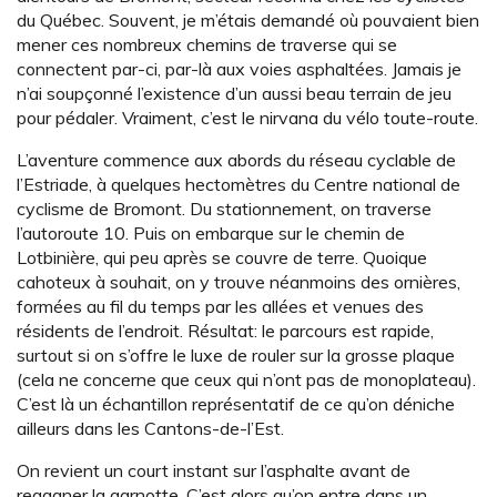
du Québec. Souvent, je m’étais demandé où pouvaient bien
mener ces nombreux chemins de traverse qui se
connectent par-ci, par-là aux voies asphaltées. Jamais je
n’ai soupçonné l’existence d’un aussi beau terrain de jeu
pour pédaler. Vraiment, c’est le nirvana du vélo toute-route.
L’aventure commence aux abords du réseau cyclable de
l’Estriade, à quelques hectomètres du Centre national de
cyclisme de Bromont. Du stationnement, on traverse
l’autoroute 10. Puis on embarque sur le chemin de
Lotbinière, qui peu après se couvre de terre. Quoique
cahoteux à souhait, on y trouve néanmoins des ornières,
formées au fil du temps par les allées et venues des
résidents de l’endroit. Résultat: le parcours est rapide,
surtout si on s’offre le luxe de rouler sur la grosse plaque
(cela ne concerne que ceux qui n’ont pas de monoplateau).
C’est là un échantillon représentatif de ce qu’on déniche
ailleurs dans les Cantons-de-l’Est.
On revient un court instant sur l’asphalte avant de
regagner la garnotte. C’est alors qu’on entre dans un