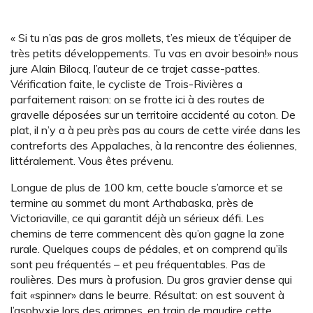
« Si tu n’as pas de gros mollets, t’es mieux de t’équiper de
très petits développements. Tu vas en avoir besoin!» nous
jure Alain Bilocq, l’auteur de ce trajet casse-pattes.
Vérification faite, le cycliste de Trois-Rivières a
parfaitement raison: on se frotte ici à des routes de
gravelle déposées sur un territoire accidenté au coton. De
plat, il n’y a à peu près pas au cours de cette virée dans les
contreforts des Appalaches, à la rencontre des éoliennes,
littéralement. Vous êtes prévenu.
Longue de plus de 100 km, cette boucle s’amorce et se
termine au sommet du mont Arthabaska, près de
Victoriaville, ce qui garantit déjà un sérieux défi. Les
chemins de terre commencent dès qu’on gagne la zone
rurale. Quelques coups de pédales, et on comprend qu’ils
sont peu fréquentés – et peu fréquentables. Pas de
roulières. Des murs à profusion. Du gros gravier dense qui
fait «spinner» dans le beurre. Résultat: on est souvent à
l’asphyxie lors des grimpes, en train de maudire cette