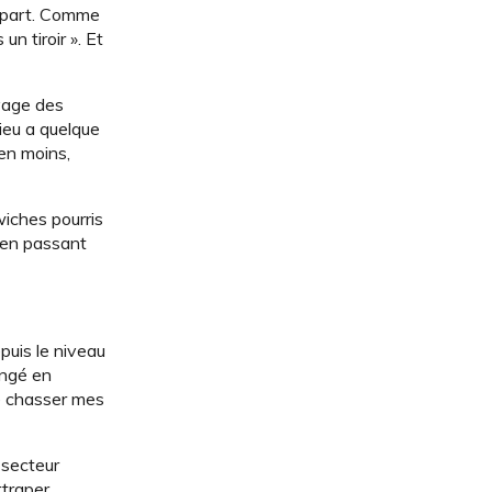
départ. Comme
un tiroir ». Et
uvage des
lieu a quelque
en moins,
wiches pourris
t en passant
puis le niveau
engé en
te chasser mes
 secteur
ttraper