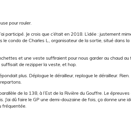
use pour rouler.
’ai participé. Je crois que c’était en 2018. L’idée : justement mim
 le condo de Charles L., organisateur de la sortie, situé dans la 
hettes et une veste suffiraient pour nous garder au chaud au f
uffisait de rezipper la veste, et hop.
pondait plus. Déplogue le dérailleur, replogue le dérailleur. Rien
 repartons.
rallèle de la 138, à l’Est de la Rivière du Gouffre. Le épreuves
is. J’ai dû faire le GP une demi-douzaine de fois, ça donne une i
u fréquentée.