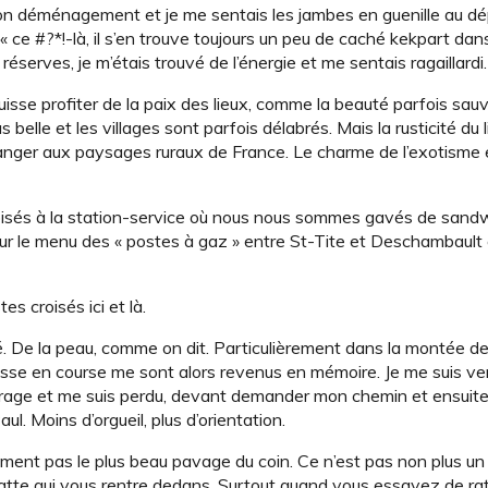
ar mon déménagement et je me sentais les jambes en guenille au 
« ce #?*!-là, il s’en trouve toujours un peu de caché kekpart dans 
éserves, je m’étais trouvé de l’énergie et me sentais ragaillardi.
puisse profiter de la paix des lieux, comme la beauté parfois sa
us belle et les villages sont parfois délabrés. Mais la rusticité du 
anger aux paysages ruraux de France. Le charme de l’exotisme 
croisés à la station-service où nous nous sommes gavés de sand
 cœur le menu des « postes à gaz » entre St-Tite et Deschambaul
es croisés ici et là.
. De la peau, comme on dit. Particulièrement dans la montée de
sse en course me sont alors revenus en mémoire. Je me suis v
n virage et me suis perdu, devant demander mon chemin et ensui
. Moins d’orgueil, plus d’orientation.
ment pas le plus beau pavage du coin. Ce n’est pas non plus un
-patte qui vous rentre dedans. Surtout quand vous essayez de ra