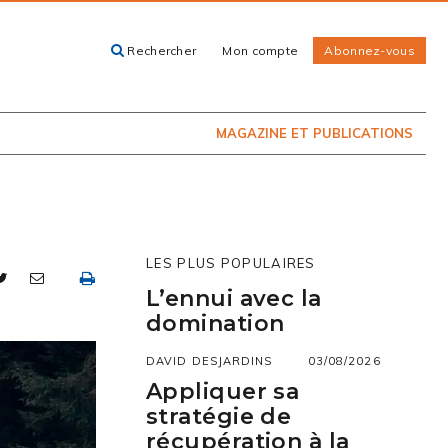
Rechercher
Mon compte
Abonnez-vous
ACHETEZ LE
CARTES, GUIDES
NUMÉRO
ET LIVRES
PRÉSENTEMENT
EN KIOSQUE
MAGAZINE ET PUBLICATIONS
LES PLUS POPULAIRES
L’ennui avec la
domination
DAVID DESJARDINS
03/08/2026
Appliquer sa
stratégie de
récupération à la