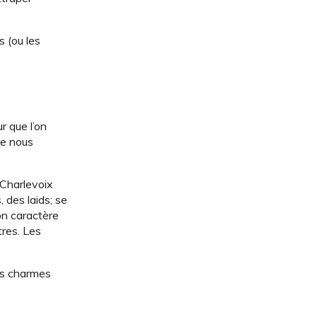
s (ou les
r que l’on
ue nous
 Charlevoix
 des laids; se
son caractère
tres. Les
ses charmes