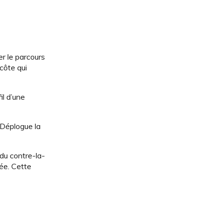
er le parcours
côte qui
il d’une
. Déplogue la
 du contre-la-
dée. Cette