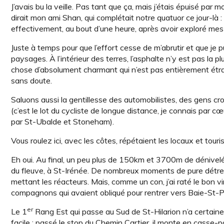
J’avais bu la veille. Pas tant que ça, mais j’étais épuisé p
dirait mon ami Shan, qui complétait notre quatuor ce jour-là : 
effectivement, au bout d’une heure, après avoir exploré mes r
Juste à temps pour que l’effort cesse de m’abrutir et que je 
paysages. À l’intérieur des terres, l’asphalte n’y est pas la pl
chose d’absolument charmant qui n’est pas entièrement étr
sans doute.
Saluons aussi la gentillesse des automobilistes, des gens 
(c’est le lot du cycliste de longue distance, je connais par
par St-Ubalde et Stoneham).
Vous roulez ici, avec les côtes, répétaient les locaux et tourist
Eh oui. Au final, un peu plus de 150km et 3700m de dénivelé
du fleuve, à St-Irénée. De nombreux moments de pure détre
mettant les réacteurs. Mais, comme un con, j’ai raté le bo
compagnons qui avaient obliqué pour rentrer vers Baie-St-Paul
er
Le 1
Rang Est qui passe au Sud de St-Hilarion n’a certaine
facile : passé le stop du Chemin Cartier, il monte en casse