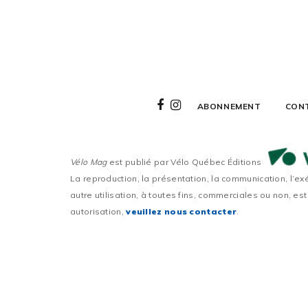
ABONNEMENT
CON
Vélo Mag
est publié par Vélo Québec Éditions
La reproduction, la présentation, la communication, l’ex
autre utilisation, à toutes fins, commerciales ou non, est
autorisation,
veuillez nous contacter
.