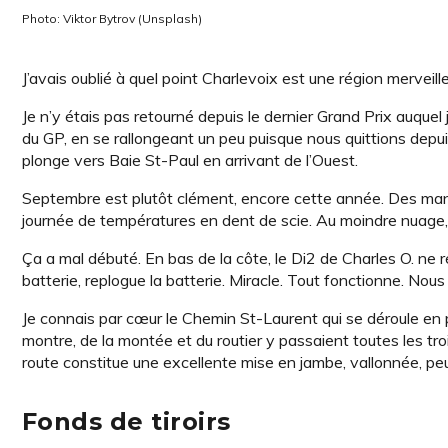
Photo: Viktor Bytrov (Unsplash)
J’avais oublié à quel point Charlevoix est une région merveille
Je n’y étais pas retourné depuis le dernier Grand Prix auquel j
du GP, en se rallongeant un peu puisque nous quittions depuis
plonge vers Baie St-Paul en arrivant de l’Ouest.
Septembre est plutôt clément, encore cette année. Des manc
journée de températures en dent de scie. Au moindre nuage, s
Ça a mal débuté. En bas de la côte, le Di2 de Charles O. ne ré
batterie, replogue la batterie. Miracle. Tout fonctionne. Nous
Je connais par cœur le Chemin St-Laurent qui se déroule en pa
montre, de la montée et du routier y passaient toutes les tro
route constitue une excellente mise en jambe, vallonnée, pe
Fonds de tiroirs