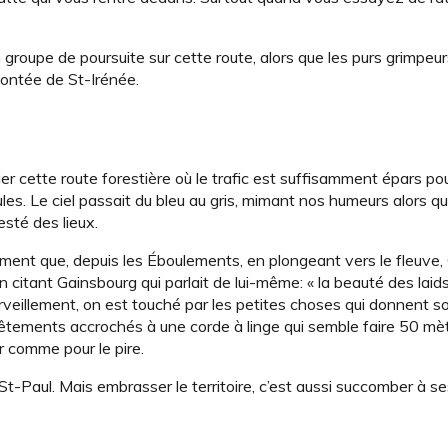
 groupe de poursuite sur cette route, alors que les purs grimpeur
ontée de St-Irénée.
ier cette route forestière où le trafic est suffisamment épars pou
s. Le ciel passait du bleu au gris, mimant nos humeurs alors q
esté des lieux.
emment que, depuis les Éboulements, en plongeant vers le fleuve,
 citant Gainsbourg qui parlait de lui-même: « la beauté des laids,
’émerveillement, on est touché par les petites choses qui donnent 
s vêtements accrochés à une corde à linge qui semble faire 50 mè
r comme pour le pire.
e St-Paul. Mais embrasser le territoire, c’est aussi succomber à 