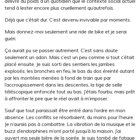
délivré du poids d’un quotidien que le contexte social actuel
tend à lester encore plus cruellement qu’autrefois.
Déjà que c’était dur. C’est devenu invivable par moments.
Mais donnez-moi seulement une ride de bike et je serai
guéri.
Ça aurait pu se passer autrement. C’est sans doute
seulement un adon. Mais c’est un peu comme si tout c’était
placé ensuite. Je suis sorti des sentiers les jambes
explosés, les bronches en feu, le bas du dos éreinté autant
par les montées menées à fond de train que par
l’accroupissement dans les descentes, la tige de selle
téléscopique enfoncée tout au bas. J’étais fourbu, mais prêt
à affronter le pire que le réel avait à m’imposer.
Sauf que tout paraissait être entré dans l’ordre en mon
absence. Les conflits se résorbaient, du moins pour l’heure.
Je n’aurais pas à combattre. La vibration de la musique et le
buzz d’endorphines m’ont porté jusqu’à la maison. J’ai
ouvert ma seule bière de la soirée. Je suis tombé de fatigue