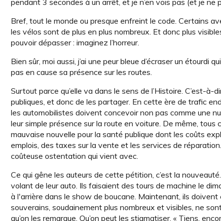
pendant 3 secondes à un arrêt, et je n’en vois pas (et je ne p
Bref, tout le monde ou presque enfreint le code. Certains av
les vélos sont de plus en plus nombreux. Et donc plus visibles. 
pouvoir dépasser : imaginez l’horreur.
Bien sûr, moi aussi, j’ai une peur bleue d’écraser un étourdi 
pas en cause sa présence sur les routes.
Surtout parce qu’elle va dans le sens de l’Histoire. C’est-à-di
publiques, et donc de les partager. En cette ère de trafic en
les automobilistes doivent concevoir non pas comme une nuisa
leur simple présence sur la route en voiture. De même, tous c
mauvaise nouvelle pour la santé publique dont les coûts expl
emplois, des taxes sur la vente et les services de réparation.
coûteuse ostentation qui vient avec.
Ce qui gêne les auteurs de cette pétition, c’est la nouveauté.
volant de leur auto. Ils faisaient des tours de machine le d
à l'arrière dans le show de boucane. Maintenant, ils doivent 
souverains, soudainement plus nombreux et visibles, ne sont 
qu’on les remarque. Qu’on peut les stigmatiser. « Tiens, encor