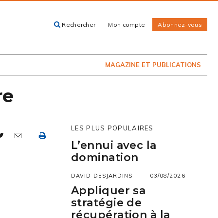
Rechercher
Mon compte
Abonnez-vous
ACHETEZ LE
CARTES, GUIDES
NUMÉRO
ET LIVRES
PRÉSENTEMENT
EN KIOSQUE
MAGAZINE ET PUBLICATIONS
re
LES PLUS POPULAIRES
L’ennui avec la
domination
DAVID DESJARDINS
03/08/2026
Appliquer sa
stratégie de
récupération à la