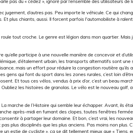
arle pas du « cédez », ignoré par l’ensemble des utilisateurs de la
ec jugement, d’autres pas. Peu importe le véhicule. Ce qui chang
Et plus chiants, aussi. Il forcent parfois l'automobiliste à ralent
qui roule tout croche. Le genre est légion dans mon quartier. Mais
re qu’elle participe à une nouvelle manière de concevoir et d’utili
démique, d’étalement urbain, les transports alternatifs sont une 
nce, mais un effort pour réduire la congestion routière qu’ils 
es gens qui font du sport dans les zones rurales, c’est loin d’êtr
osent. Et tous ces vélos, vendus à prix d’or, c’est un beau marc
 Oubliez les histoires de granolas. Le vélo est le nouveau golf, 
 La marche de l’Histoire qui semble leur échapper. Avant, ils étai
imanche après-midi en fumant des clopes, toutes fenêtres fermée
consentir à partager leur domaine. Et bon, c’est vrai, les nouve
pas plus disciplinés que les plus anciens. Pas moins non plus. C’
e un estie de cycliste », ça se dit tellement mieux que « Tiens, 