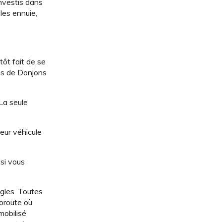
investis dans
les ennuie,
tôt fait de se
ies de Donjons
 La seule
leur véhicule
 si vous
ègles. Toutes
toroute où
mobilisé