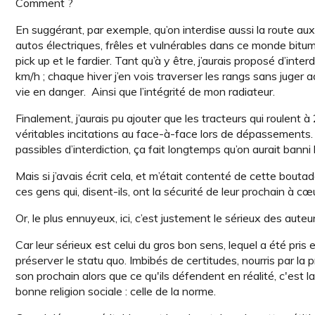
Comment ?
En suggérant, par exemple, qu’on interdise aussi la route au
autos électriques, frêles et vulnérables dans ce monde bitumé
pick up et le fardier. Tant qu’à y être, j’aurais proposé d’in
km/h ; chaque hiver j’en vois traverser les rangs sans juger 
vie en danger. Ainsi que l’intégrité de mon radiateur.
Finalement, j’aurais pu ajouter que les tracteurs qui roulent à
véritables incitations au face-à-face lors de dépassements. E
passibles d’interdiction, ça fait longtemps qu’on aurait banni
Mais si j’avais écrit cela, et m’était contenté de cette bout
ces gens qui, disent-ils, ont la sécurité de leur prochain à cœu
Or, le plus ennuyeux, ici, c’est justement le sérieux des aute
Car leur sérieux est celui du gros bon sens, lequel a été pris
préserver le statu quo. Imbibés de certitudes, nourris par la p
son prochain alors que ce qu'ils défendent en réalité, c'est 
bonne religion sociale : celle de la norme.