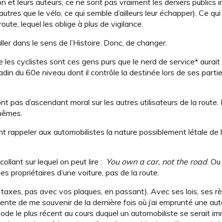
n et leurs auteurs, ce ne sont pas vraiment les deniers publics 
tres que le vélo, ce qui semble d’ailleurs leur échapper). Ce qui 
ute, lequel les oblige à plus de vigilance.
ler dans le sens de l’Histoire. Donc, de changer.
 les cyclistes sont ces gens purs que le nerd de service* aurait 
adin du 60e niveau dont il contrôle la destinée lors de ses part
nt pas d’ascendant moral sur les autres utilisateurs de la route.
-mêmes.
nt rappeler aux automobilistes la nature possiblement létale de 
ollant sur lequel on peut lire :
You own a car, not the road
. Ou
es propriétaires d’une voiture, pas de la route.
s taxes, pas avec vos plaques, en passant). Avec ses lois, ses r
e tente de me souvenir de la dernière fois où j’ai emprunté une au
isode le plus récent au cours duquel un automobiliste se serait im