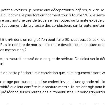
x petites voitures. Je pense aux décapotables légères, aux deux
 où domine le plus fort qu’incarnent tour à tour le VUS, le semi
terdire aux motoneiges de traverser les routes où la limite excèd
adéquatement de la vitesse des conducteurs sur la route, mettant
 25 km/h dans un rang où l’on peut faire 90, c’est pas sérieux : vo
t si le nombre de morts sur la route devait dicter la nature des
 les motos, non ?
ade, on m’aurait accusé de manquer de sérieux. De ridiculiser la 
r.
urs de cette pétition. Leur conviction que leurs arguments sont v
 en otage par tous ceux qui se croient investi d’une grande missio
robité que leur confère leur posture morale, ils croient agir pour 
la préséance sur les routes des automobilistes. Et donc l'apparte