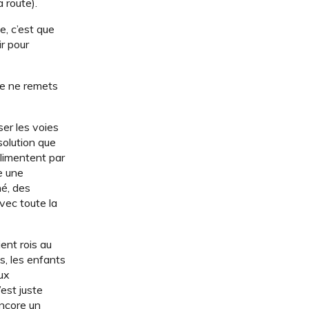
 route).
e, c’est que
ir pour
 je ne remets
ser les voies
solution que
alimentent par
e une
hé, des
avec toute la
ent rois au
s, les enfants
aux
est juste
encore un