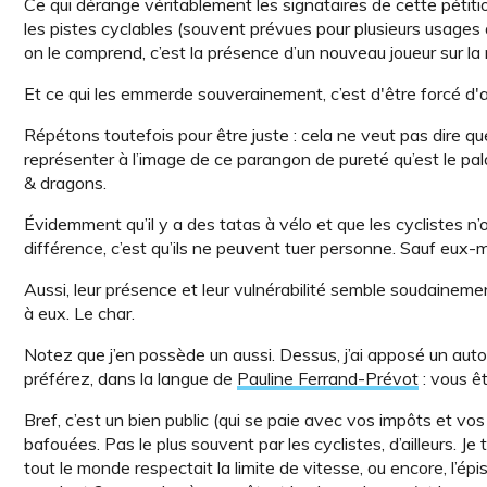
Ce qui dérange véritablement les signataires de cette pétitio
les pistes cyclables (souvent prévues pour plusieurs usages au
on le comprend, c’est la présence d’un nouveau joueur sur la ro
Et ce qui les emmerde souverainement, c’est d'être forcé d'al
Répétons toutefois pour être juste : cela ne veut pas dire que
représenter à l’image de ce parangon de pureté qu’est le pal
& dragons.
Évidemment qu’il y a des tatas à vélo et que les cyclistes n’o
différence, c’est qu’ils ne peuvent tuer personne. Sauf eux
Aussi, leur présence et leur vulnérabilité semble soudaineme
à eux. Le char.
Notez que j’en possède un aussi. Dessus, j’ai apposé un autoc
préférez, dans la langue de
Pauline Ferrand-Prévot
: vous êt
Bref, c’est un bien public (qui se paie avec vos impôts et vo
bafouées. Pas le plus souvent par les cyclistes, d’ailleurs. J
tout le monde respectait la limite de vitesse, ou encore, l’ép