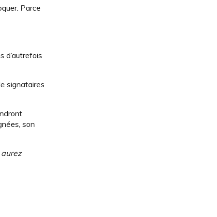
oquer. Parce
s d’autrefois
de signataires
endront
ignées, son
 aurez