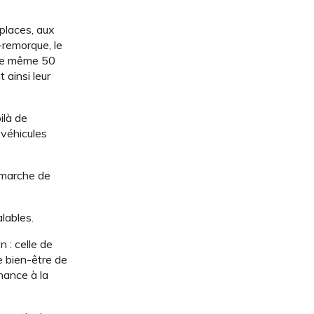
 places, aux
-remorque, le
e ce même 50
 ainsi leur
ilà de
 véhicules
démarche de
alables.
n : celle de
le bien-être de
nance à la