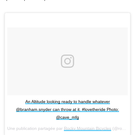
An Altitude looking ready to handle whatever
@branham.snyder can throw at it. #lovetheride Photo:
@cave_mfg
Une publication partagée par
Rocky Mountain Bicycles
(@rockymountainbicycles) le