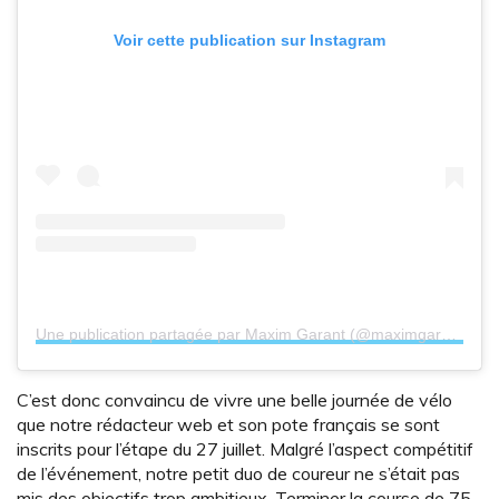
Voir cette publication sur Instagram
Une publication partagée par Maxim Garant (@maximgarant)
le
9
C’est donc convaincu de vivre une belle journée de vélo
que notre rédacteur web et son pote français se sont
inscrits pour l’étape du 27 juillet. Malgré l’aspect compétitif
de l’événement, notre petit duo de coureur ne s’était pas
mis des objectifs trop ambitieux. Terminer la course de 75