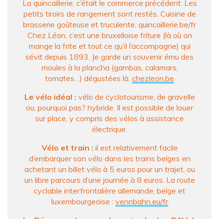
La quincaillerie, c’était le commerce précédent. Les
petits tiroirs de rangement sont restés. Cuisine de
brasserie goûteuse et truculente. quincaillerie.be/fr
Chez Léon, c’est une bruxelloise friture (là où on
mange la frite et tout ce qu’il l’accompagne) qui
sévit depuis 1893. Je garde un souvenir ému des
moules à la plancha (gambas, calamars,
tomates…) dégustées là.
chezleon.be
Le vélo idéal :
vélo de cyclotourisme, de gravelle
ou, pourquoi pas? hybride. Il est possible de louer
sur place, y compris des vélos à assistance
électrique.
Vélo et train :
il est relativement facile
d’embarquer son vélo dans les trains belges en
achetant un billet vélo à 5 euros pour un trajet, ou
un libre parcours d’une journée à 8 euros. La route
cyclable interfrontalière allemande, belge et
luxembourgeoise :
vennbahn.eu/fr