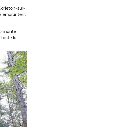
Carleton-sur-
ore empruntent
sionnante
 toute la