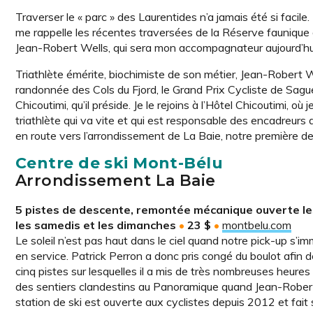
Traverser le « parc » des Laurentides n’a jamais été si faci
me rappelle les récentes traversées de la Réserve faunique d
Jean-Robert Wells, qui sera mon accompagnateur aujourd’hu
Triathlète émérite, biochimiste de son métier, Jean-Robert Wel
randonnée des Cols du Fjord, le Grand Prix Cycliste de Sagu
Chicoutimi, qu’il préside. Je le rejoins à l’Hôtel Chicoutimi, o
triathlète qui va vite et qui est responsable des encadreurs
en route vers l’arrondissement de La Baie, notre première de
Centre de ski Mont-Bélu
Arrondissement La Baie
5 pistes de descente, remontée mécanique ouverte le
les samedis et les dimanches
•
23 $
•
montbelu.com
Le soleil n’est pas haut dans le ciel quand notre pick-up s’
en service. Patrick Perron a donc pris congé du boulot afin 
cinq pistes sur lesquelles il a mis de très nombreuses heure
des sentiers clandestins au Panoramique quand Jean-Robert l
station de ski est ouverte aux cyclistes depuis 2012 et fait s