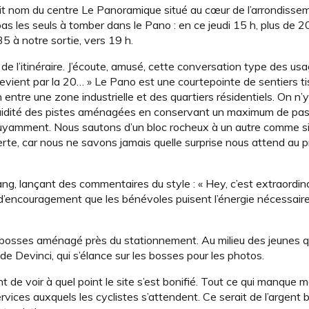
it nom du centre Le Panoramique situé au cœur de l’arrondisse
s les seuls à tomber dans le Pano : en ce jeudi 15 h, plus de 2
 à notre sortie, vers 19 h.
e l’itinéraire. J’écoute, amusé, cette conversation type des usa
on revient par la 20… » Le Pano est une courtepointe de sentiers t
tre une zone industrielle et des quartiers résidentiels. On n’y
a fluidité des pistes aménagées en conservant un maximum de pas
 bruyamment. Nous sautons d’un bloc rocheux à un autre comme s
erte, car nous ne savons jamais quelle surprise nous attend au 
ng, lançant des commentaires du style : « Hey, c’est extraordin
ts d’encouragement que les bénévoles puisent l’énergie nécessair
de bosses aménagé près du stationnement. Au milieu des jeunes 
 de Devinci, qui s’élance sur les bosses pour les photos.
 de voir à quel point le site s’est bonifié. Tout ce qui manque 
rvices auxquels les cyclistes s’attendent. Ce serait de l’argent b