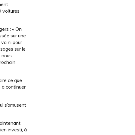
ment
0 voitures
gers : « On
issée sur une
 va ni pour
sages sur le
i nous
prochain
aire ce que
e à continuer
qui s’amusent
maintenant,
ien investi, à