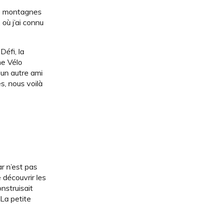
 de montagnes
où j’ai connu
Défi, la
me Vélo
d’un autre ami
s, nous voilà
r n’est pas
 découvrir les
nstruisait
La petite