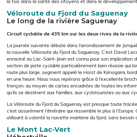
la fois dans la santé des citoyens et dans le développement 
Véloroute du Fjord du Saguenay
Le long de la rivière Saguenay
Circuit cyclable de 435 km sur les deux rives de la ri
La journée suivante débute dans l’arrondissement de Jonquiè
la nouvelle Véloroute du Fjord du Saguenay. C’est ­David Lec
enraciné au Lac-Saint-Jean est connu pour son implication d
section de piste cyclable particulièrement bien réussie qui 
route plus large, segment appelé le Horst de Kénogami, bord
en une heure. Nous nous repérons grâce à l’excellente brochu
tronçon, au moyen de cartes encadrées de toutes les informa
qu’ils se destinent aux familles, aux cyclotouristes ou aux cy
La Véloroute du Fjord du Saguenay est presque toute tracée 
c’est assurément l’itinéraire qui ressemble le plus à l’Europ
utilisant à volonté la navette maritime du fjord, sans besoin 
Le Mont Lac-Vert