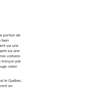
ue portion de
e bien
ent sur une
gami sur une
rois voitures
n tronçon par
ouge, selon
out le Québec,
eront en