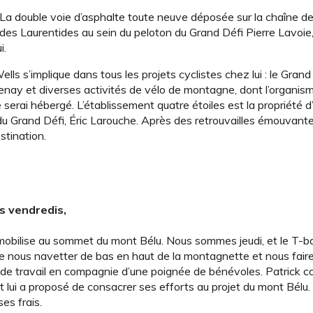
le. La double voie d’asphalte toute neuve déposée sur la chaîne
es Laurentides au sein du peloton du Grand Défi Pierre Lavoie, 
i.
ls s’implique dans tous les projets cyclistes chez lui : le Grand 
enay et diverses activités de vélo de montagne, dont l’organis
ù je serai hébergé. L’établissement quatre étoiles est la propriété 
 du Grand Défi, Éric Larouche. Après des retrouvailles émouvante
stination.
s vendredis,
immobilise au sommet du mont Bélu. Nous sommes jeudi, et le T-ba
de nous navetter de bas en haut de la montagnette et nous faire
s de travail en compagnie d’une poignée de bénévoles. Patrick co
ui a proposé de consacrer ses efforts au projet du mont Bélu. 
es frais.