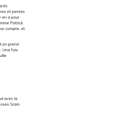
racés
bres et pentes
y en a pour
comme Patrick
eur compte, et
nd on prend
. Une fois
ille
nd avec la
tesses Sram