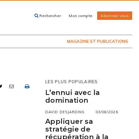
Rechercher
Mon compte
Abonnez-vous
ACHETEZ LE
CARTES, GUIDES
NUMÉRO
ET LIVRES
PRÉSENTEMENT
EN KIOSQUE
MAGAZINE ET PUBLICATIONS
LES PLUS POPULAIRES
L’ennui avec la
domination
DAVID DESJARDINS
03/08/2026
Appliquer sa
stratégie de
récupération à la