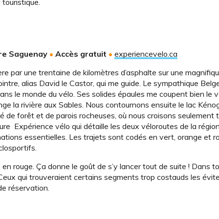
touristique.
vière Saguenay
•
Accès gratuit
•
experiencevelo.ca
re par une trentaine de kilomètres d’asphalte sur une magnifiq
ointre, alias David le Castor, qui me guide. Le sympathique Belg
ans le monde du vélo. Ses solides épaules me coupent bien le v
longe la rivière aux Sables. Nous contournons ensuite le lac Kéno
é de forêt et de parois rocheuses, où nous croisons seulement t
re Expérience vélo qui détaille les deux véloroutes de la régio
tions essentielles. Les trajets sont codés en vert, orange et r
closportifs.
en rouge. Ça donne le goût de s’y lancer tout de suite ! Dans t
e. Ceux qui trouveraient certains segments trop costauds les évit
de réservation.