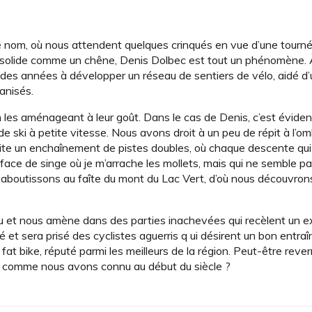
e nom, où nous attendent quelques crinqués en vue d’une tourn
corps solide comme un chêne, Denis Dolbec est tout un phénomène. 
uis des années à développer un réseau de sentiers de vélo, aidé d’
anisés.
n les aménageant à leur goût. Dans le cas de Denis, c’est évident
 ski à petite vitesse. Nous avons droit à un peu de répit à l’o
uite un enchaînement de pistes doubles, où chaque descente qu
ce de singe où je m’arrache les mollets, mais qui ne semble pa
aboutissons au faîte du mont du Lac Vert, d’où nous découvrons 
au et nous amène dans des parties inachevées qui recèlent un e
é et sera prisé des cyclistes aguerris q ui désirent un bon entra
e fat bike, réputé parmi les meilleurs de la région. Peut-être reve
, comme nous avons connu au début du siècle ?