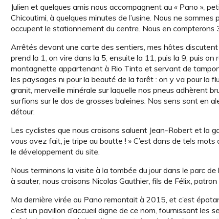
Julien et quelques amis nous accompagnent au « Pano », pet
Chicoutimi, à quelques minutes de l’usine. Nous ne sommes pa
occupent le stationnement du centre. Nous en compterons 35
Arrêtés devant une carte des sentiers, mes hôtes discutent d
prend la 1, on vire dans la 5, ensuite la 11, puis la 9, puis 
montagnette appartenant à Rio Tinto et servant de tampon en
les paysages ni pour la beauté de la forêt : on y va pour l
granit, merveille minérale sur laquelle nos pneus adhèrent
surfions sur le dos de grosses baleines. Nos sens sont en al
détour.
Les cyclistes que nous croisons saluent Jean-Robert et la ga
vous avez fait, je tripe au boutte ! » C’est dans de tels mo
le développement du site.
Nous terminons la visite à la tombée du jour dans le parc 
à sauter, nous croisons Nicolas Gauthier, fils de Félix, patron
Ma dernière virée au Pano remontait à 2015, et c’est épatant
c’est un pavillon d’accueil digne de ce nom, fournissant les se