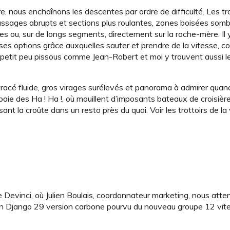
rre, nous enchaînons les descentes par ordre de difficulté. Les t
 passages abrupts et sections plus roulantes, zones boisées som
s ou, sur de longs segments, directement sur la roche-mère. Il 
uses options grâce auxquelles sauter et prendre de la vitesse, 
 petit peu pissous comme Jean-Robert et moi y trouvent aussi l
 : tracé fluide, gros virages surélevés et panorama à admirer qua
baie des Ha ! Ha !, où mouillent d’imposants bateaux de croisière
ant la croûte dans un resto près du quai. Voir les trottoirs de la v
 Devinci, où Julien Boulais, coordonnateur marketing, nous atte
 un Django 29 version carbone pourvu du nouveau groupe 12 vi