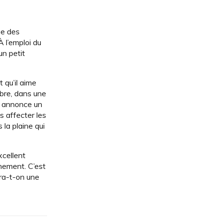
ée des
À l’emploi du
un petit
 qu’il aime
mbre, dans une
i annonce un
s affecter les
la plaine qui
xcellent
înement. C’est
rra-t-on une