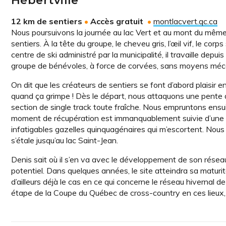
Hébertville
12 km de sentiers
•
Accès gratuit
•
montlacvert.qc.ca
Nous poursuivons la journée au lac Vert et au mont du mêm
sentiers. À la tête du groupe, le cheveu gris, l’œil vif, le 
centre de ski administré par la municipalité, il travaille dep
groupe de bénévoles, à force de corvées, sans moyens méc
On dit que les créateurs de sentiers se font d’abord plaisir e
quand ça grimpe ! Dès le départ, nous attaquons une pente de
section de single track toute fraîche. Nous empruntons ens
moment de récupération est immanquablement suivie d’une fa
infatigables gazelles quinquagénaires qui m’escortent. Nous 
s’étale jusqu’au lac Saint-Jean.
Denis sait où il s’en va avec le développement de son rése
potentiel. Dans quelques années, le site atteindra sa maturit
d’ailleurs déjà le cas en ce qui concerne le réseau hivernal d
étape de la Coupe du Québec de cross-country en ces lieux