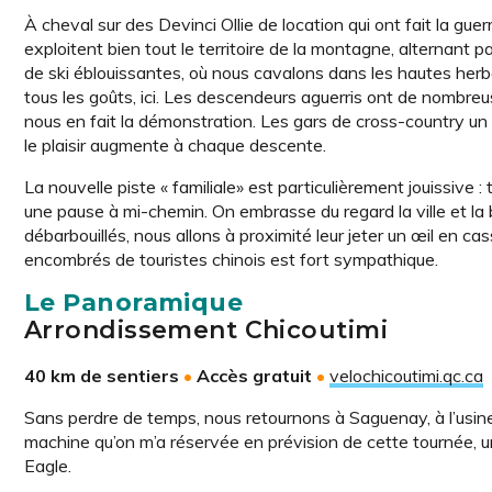
À cheval sur des Devinci Ollie de location qui ont fait la gue
exploitent bien tout le territoire de la montagne, alternant
de ski éblouissantes, où nous cavalons dans les hautes herbe
tous les goûts, ici. Les descendeurs aguerris ont de nombre
nous en fait la démonstration. Les gars de cross-country un
le plaisir augmente à chaque descente.
La nouvelle piste « familiale» est particulièrement jouissive
une pause à mi-chemin. On embrasse du regard la ville et la 
débarbouillés, nous allons à proximité leur jeter un œil en cass
encombrés de touristes chinois est fort sympathique.
Le Panoramique
Arrondissement Chicoutimi
40 km de sentiers
•
Accès gratuit
•
velochicoutimi.qc.ca
Sans perdre de temps, nous retournons à Saguenay, à l’usine
machine qu’on m’a réservée en prévision de cette tournée,
Eagle.