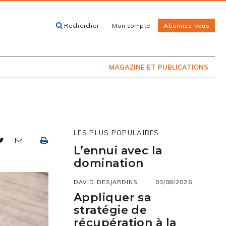
Rechercher
Mon compte
Abonnez-vous
ACHETEZ LE
CARTES, GUIDES
NUMÉRO
ET LIVRES
PRÉSENTEMENT
EN KIOSQUE
MAGAZINE ET PUBLICATIONS
LES PLUS POPULAIRES
L’ennui avec la
domination
DAVID DESJARDINS
03/08/2026
Appliquer sa
stratégie de
récupération à la