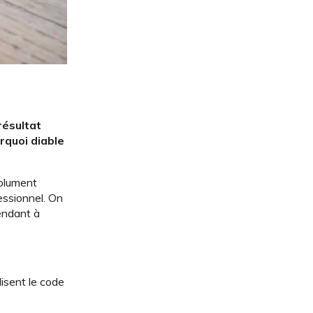
résultat
rquoi diable
solument
essionnel. On
endant à
lisent le code