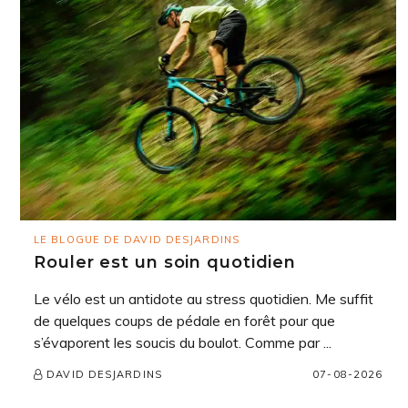
LE BLOGUE DE DAVID DESJARDINS
Rouler est un soin quotidien
Le vélo est un antidote au stress quotidien. Me suffit
de quelques coups de pédale en forêt pour que
s’évaporent les soucis du boulot. Comme par ...
07-08-2026
DAVID DESJARDINS