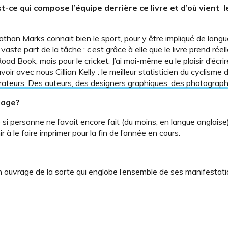
st-ce qui compose l’équipe derrière ce livre et d’où vient l
than Marks connait bien le sport, pour y être impliqué de longu
aste part de la tâche : c’est grâce à elle que le livre prend rée
Road Book, mais pour le cricket. J’ai moi-même eu le plaisir d’écri
voir avec nous Cillian Kelly : le meilleur statisticien du cyclisme 
rateurs. Des auteurs, des designers graphiques, des photograph
vrage?
si personne ne l’avait encore fait (du moins, en langue anglaise)
r à le faire imprimer pour la fin de l’année en cours.
 ouvrage de la sorte qui englobe l’ensemble de ses manifestati