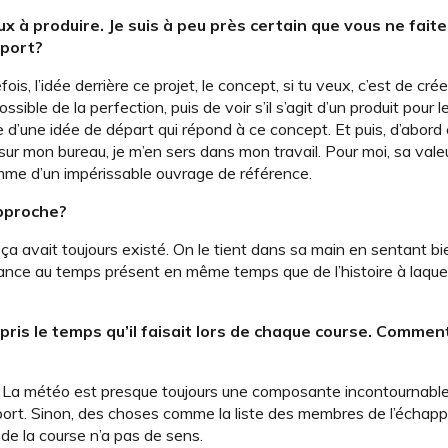
 à produire. Je suis à peu près certain que vous ne fait
sport?
fois, l’idée derrière ce projet, le concept, si tu veux, c’est de cr
sible de la perfection, puis de voir s’il s’agit d’un produit pour le
laire d’une idée de départ qui répond à ce concept. Et puis, d’abord
t sur mon bureau, je m’en sers dans mon travail. Pour moi, sa vale
omme d’un impérissable ouvrage de référence.
approche?
 avait toujours existé. On le tient dans sa main en sentant bi
ce au temps présent en même temps que de l’histoire à laquell
is le temps qu’il faisait lors de chaque course. Comme
le. La météo est presque toujours une composante incontournabl
port. Sinon, des choses comme la liste des membres de l’échapp
t de la course n’a pas de sens.