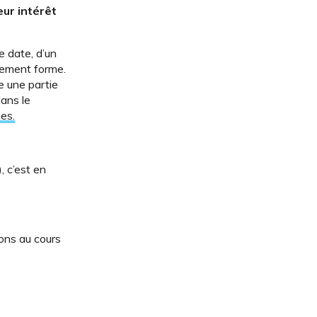
eur intérêt
e date, d’un
llement forme.
re une partie
dans le
es.
, c’est en
ons au cours