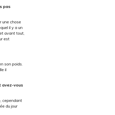
es pas
éer une chose
quel il y a un
 et avant tout,
ur est
en son poids.
e il
nt avez-vous
e, cependant
ée du jour