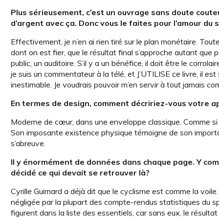
Plus sérieusement, c’est un ouvrage sans doute couteux
d’argent avec ça. Donc vous le faites pour l’amour du 
Effectivement, je n’en ai rien tiré sur le plan monétaire. Toute
dont on est fier, que le résultat final s’approche autant que pos
public, un auditoire. S’il y a un bénéfice, il doit être le corro
je suis un commentateur à la télé, et J’UTILISE ce livre, il es
inestimable. Je voudrais pouvoir m’en servir à tout jamais c
En termes de design, comment décririez-vous votre 
Moderne de cœur, dans une enveloppe classique. Comme si ça
Son imposante existence physique témoigne de son importan
s’abreuve.
Il y énormément de données dans chaque page. Y compr
décidé ce qui devait se retrouver là?
Cyrille Guimard a déjà dit que le cyclisme est comme la voi
négligée par la plupart des compte-rendus statistiques du s
figurent dans la liste des essentiels, car sans eux, le résulta