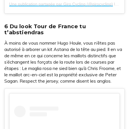
Une publication partagée par Giro Cycling (@girocycling)
le
29 Ao
6 Du look Tour de France tu
t’abstiendras
À moins de vous nommer Hugo Houle, vous n’êtes pas
autorisé à arborer un kit Astana de la tête au pied. Il en va
de même en ce qui concerne les maillots distinctifs que
s’échangent les forçats de la route lors de courses par
étapes : Le maglia rosa ne sied bien qu’à Chris Froome, et
le maillot arc-en-ciel est la propriété exclusive de Peter
Sagan. Respect the jersey, comme disent les anglos.