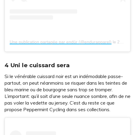
Une publication partagée par endūr (@endurapparel)
le
20 Août 2018 à 6 :05 PDT
4 Uni le cuissard sera
Si le vénérable cuissard noir est un indémodable passe-
partout, on peut néanmoins se risquer dans les teintes de
bleu marine ou de bourgogne sans trop se tromper.
L’important: qu’il soit d’une seule nuance sombre, afin de ne
pas voler la vedette au jersey. C’est du reste ce que
propose Peppermint Cycling dans ses collections.