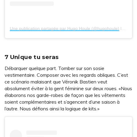
Une publication partagée par Hugo Houle (@hugohoule)
le
24 Ma
7 Unique tu seras
Débarquer quelque part. Tomber sur son sosie
vestimentaire. Composer avec les regards obliques. C’est
ce scénario malaisant que Véronik Bastien veut
absolument éviter à la gent féminine sur deux roues. «Nous
élaborons nos garde-robes de façon que les vêtements
soient complémentaires et s’agencent d’une saison à
l’autre. Nous défions ainsi la logique de kits.»