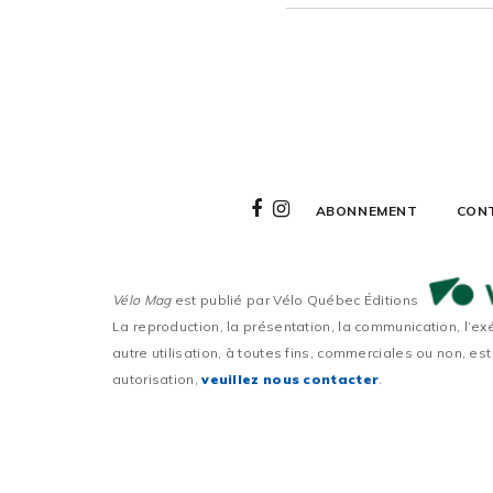
ABONNEMENT
CON
Vélo Mag
est publié par Vélo Québec Éditions
La reproduction, la présentation, la communication, l’ex
autre utilisation, à toutes fins, commerciales ou non, est
autorisation,
veuillez nous contacter
.