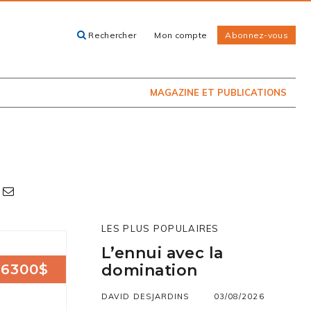
Rechercher
Mon compte
Abonnez-vous
ACHETEZ LE
CARTES, GUIDES
NUMÉRO
ET LIVRES
PRÉSENTEMENT
EN KIOSQUE
MAGAZINE ET PUBLICATIONS
LES PLUS POPULAIRES
L’ennui avec la
6300$
domination
DAVID DESJARDINS
03/08/2026