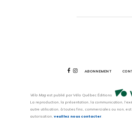
ABONNEMENT
CON
Vélo Mag
est publié par Vélo Québec Éditions
La reproduction, la présentation, la communication, l’ex
autre utilisation, à toutes fins, commerciales ou non, est
autorisation,
veuillez nous contacter
.