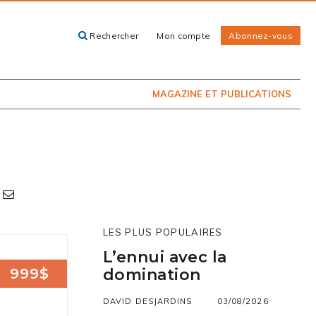
Rechercher
Mon compte
Abonnez-vous
ACHETEZ LE
CARTES, GUIDES
NUMÉRO
ET LIVRES
PRÉSENTEMENT
EN KIOSQUE
MAGAZINE ET PUBLICATIONS
LES PLUS POPULAIRES
L’ennui avec la
999$
domination
DAVID DESJARDINS
03/08/2026