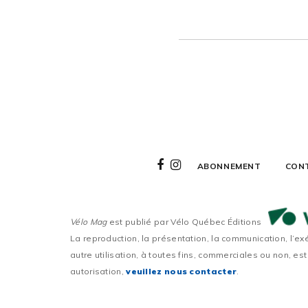
ABONNEMENT
CON
Vélo Mag
est publié par Vélo Québec Éditions
La reproduction, la présentation, la communication, l’ex
autre utilisation, à toutes fins, commerciales ou non, est
autorisation,
veuillez nous contacter
.