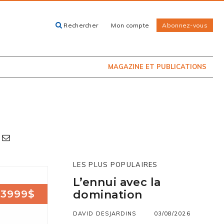
Rechercher
Mon compte
Abonnez-vous
ACHETEZ LE
CARTES, GUIDES
NUMÉRO
ET LIVRES
PRÉSENTEMENT
EN KIOSQUE
MAGAZINE ET PUBLICATIONS
LES PLUS POPULAIRES
L’ennui avec la
3999$
domination
DAVID DESJARDINS
03/08/2026