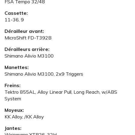
FSA Tempo 32/48
Cassette:
11-36, 9
Dérailleur avant:
MicroShift FD-T392B
Dérailleurs arrière:
Shimano Alivio M3100
Manettes:
Shimano Alivio M3100, 2x9 Triggers
Freins:
Tektro 855AL, Alloy Linear Pull, Long Reach, w/ABS
System
Moyeux:
KK Alloy, /KK Alloy
Jantes:
Weinmann XTB26, 32H