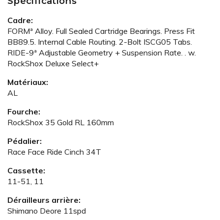
Spécifications
Cadre:
FORMª Alloy. Full Sealed Cartridge Bearings. Press Fit
BB89.5. Internal Cable Routing. 2-Bolt ISCG05 Tabs.
RIDE-9ª Adjustable Geometry + Suspension Rate. . w.
RockShox Deluxe Select+
Matériaux:
AL
Fourche:
RockShox 35 Gold RL 160mm
Pédalier:
Race Face Ride Cinch 34T
Cassette:
11-51, 11
Dérailleurs arrière:
Shimano Deore 11spd