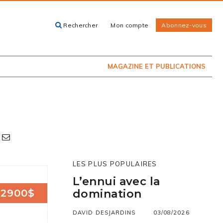
Rechercher
Mon compte
Abonnez-vous
ACHETEZ LE
CARTES, GUIDES
NUMÉRO
ET LIVRES
PRÉSENTEMENT
EN KIOSQUE
MAGAZINE ET PUBLICATIONS
LES PLUS POPULAIRES
L’ennui avec la
2900$
domination
DAVID DESJARDINS
03/08/2026