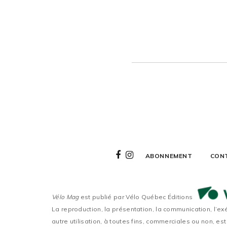
ABONNEMENT
CON
Vélo Mag
est publié par Vélo Québec Éditions
La reproduction, la présentation, la communication, l’ex
autre utilisation, à toutes fins, commerciales ou non, est