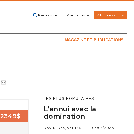
Rechercher
Mon compte
Abonnez-vous
ACHETEZ LE
CARTES, GUIDES
NUMÉRO
ET LIVRES
PRÉSENTEMENT
EN KIOSQUE
MAGAZINE ET PUBLICATIONS
LES PLUS POPULAIRES
L’ennui avec la
2349$
domination
DAVID DESJARDINS
03/08/2026