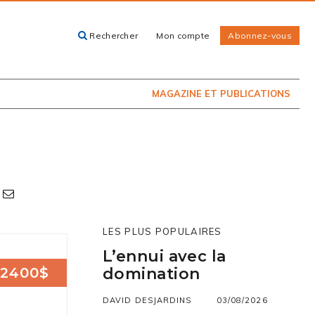
Rechercher
Mon compte
Abonnez-vous
ACHETEZ LE
CARTES, GUIDES
NUMÉRO
ET LIVRES
PRÉSENTEMENT
EN KIOSQUE
MAGAZINE ET PUBLICATIONS
LES PLUS POPULAIRES
L’ennui avec la
2400$
domination
DAVID DESJARDINS
03/08/2026