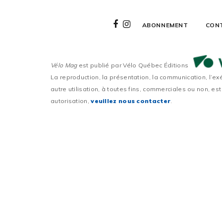
ABONNEMENT
CON
Vélo Mag
est publié par Vélo Québec Éditions
La reproduction, la présentation, la communication, l’ex
autre utilisation, à toutes fins, commerciales ou non, est
autorisation,
veuillez nous contacter
.