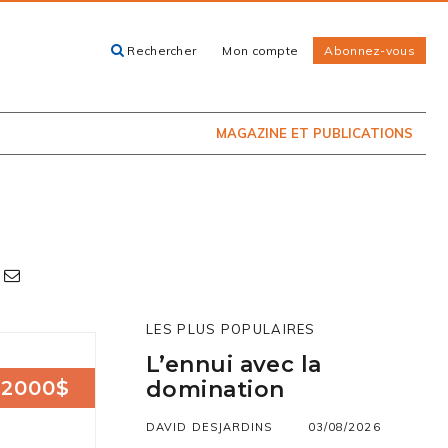
Rechercher
Mon compte
Abonnez-vous
ACHETEZ LE
CARTES, GUIDES
NUMÉRO
ET LIVRES
PRÉSENTEMENT
EN KIOSQUE
MAGAZINE ET PUBLICATIONS
LES PLUS POPULAIRES
L’ennui avec la
2000$
domination
DAVID DESJARDINS
03/08/2026