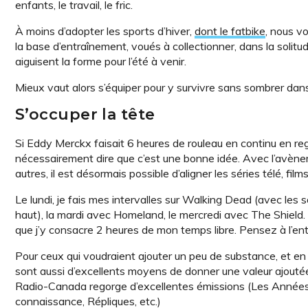
enfants, le travail, le fric.
À moins d’adopter les sports d’hiver,
dont le fatbike
, nous vo
la base d’entraînement, voués à collectionner, dans la solitud
aiguisent la forme pour l’été à venir.
Mieux vaut alors s’équiper pour y survivre sans sombrer dans 
S’occuper la tête
Si Eddy Merckx faisait 6 heures de rouleau en continu en reg
nécessairement dire que c’est une bonne idée. Avec l’avèn
autres, il est désormais possible d’aligner les séries télé, fi
Le lundi, je fais mes intervalles sur Walking Dead (avec les 
haut), la mardi avec Homeland, le mercredi avec The Shield. Et
que j’y consacre 2 heures de mon temps libre. Pensez à l’en
Pour ceux qui voudraient ajouter un peu de substance, et en p
sont aussi d’excellents moyens de donner une valeur ajouté
Radio-Canada regorge d’excellentes émissions (Les Années L
connaissance, Répliques, etc.)