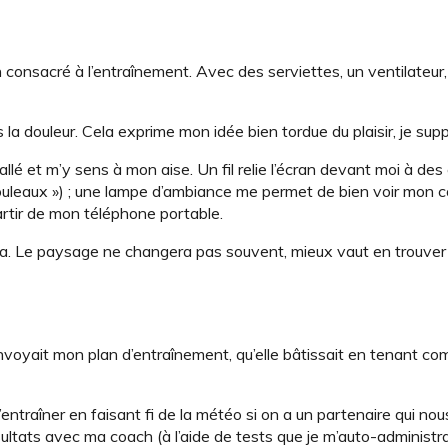
son consacré à l’entraînement. Avec des serviettes, un ventilateur
s la douleur. Cela exprime mon idée bien tordue du plaisir, je sup
tallé et m’y sens à mon aise. Un fil relie l’écran devant moi à de
rouleaux ») ; une lampe d’ambiance me permet de bien voir mon 
rtir de mon téléphone portable.
z-la. Le paysage ne changera pas souvent, mieux vaut en trouver
’envoyait mon plan d’entraînement, qu’elle bâtissait en tenant c
entraîner en faisant fi de la météo si on a un partenaire qui nou
ltats avec ma coach (à l’aide de tests que je m’auto-administra