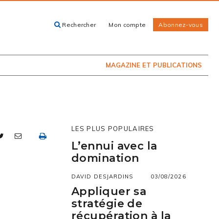
Rechercher
Mon compte
Abonnez-vous
ACHETEZ LE
CARTES, GUIDES
NUMÉRO
ET LIVRES
PRÉSENTEMENT
EN KIOSQUE
MAGAZINE ET PUBLICATIONS
LES PLUS POPULAIRES
L’ennui avec la
domination
DAVID DESJARDINS
03/08/2026
Appliquer sa
stratégie de
récupération à la