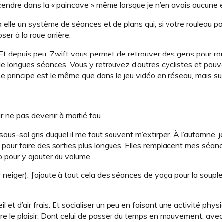
endre dans la « paincave » même lorsque je n’en avais aucune 
 à elle un système de séances et de plans qui, si votre rouleau 
er à la roue arrière.
t depuis peu, Zwift vous permet de retrouver des gens pour rou
 de longues séances. Vous y retrouvez d’autres cyclistes et pou
 principe est le même que dans le jeu vidéo en réseau, mais sur
 ne pas devenir à moitié fou.
ous-sol gris duquel il me faut souvent m’extirper. À l’automne, 
e pour faire des sorties plus longues. Elles remplacent mes séan
o pour y ajouter du volume.
par neiger). J’ajoute à tout cela des séances de yoga pour la soupl
eil et d’air frais. Et socialiser un peu en faisant une activité phys
encore le plaisir. Dont celui de passer du temps en mouvement, ave