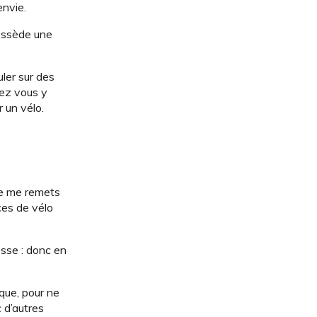
envie.
possède une
ler sur des
vez vous y
 un vélo.
je me remets
ces de vélo
esse : donc en
ique, pour ne
c d’autres