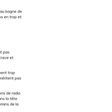
s au bagne de
os en trop et
ut pas
Crave et
pent trop
 méritent pas
ons de radio
s la tête.
emins de la