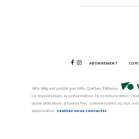
ABONNEMENT
CON
Vélo Mag
est publié par Vélo Québec Éditions
La reproduction, la présentation, la communication, l’ex
autre utilisation, à toutes fins, commerciales ou non, est
autorisation,
veuillez nous contacter
.