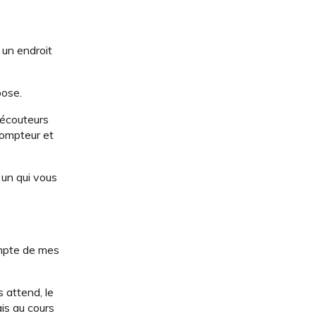
, un endroit
pose.
s écouteurs
compteur et
 un qui vous
ompte de mes
s attend, le
is au cours