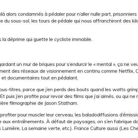
ilà alors condamnés à pédaler pour n’aller nulle part, prisonnier
e du sous-sol, les tours de pédale qui nous affranchiront des kil
la déprime qui guette le cycliste immobile.
ardant un mur de briques pour s’endurcir le « mental », ça ne ve
ement des réseaux de visionnement en continu comme Netflix, 
lms et documentaires tout en pédalant.
sous-titres, parce que j’en perds des bouts quand les watts grim
 puis j’en profite pour revoir des films que j’ai aimés, ou qui ne
tière filmographie de Jason Statham.
rofiter pour muscler leur cerveau, les baladodiffusions d’émissi
e aux entraînements. À défaut de paysages, on s’en fabrique dan
umière, La semaine verte, etc.). France Culture aussi (Les Ch