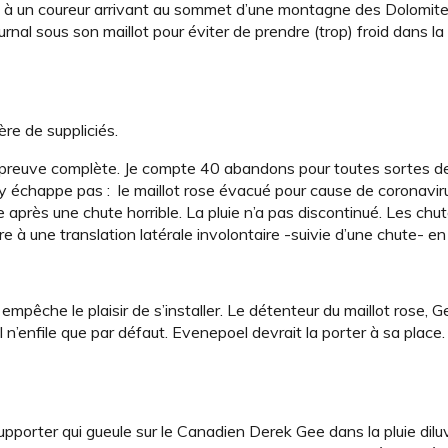
ez à un coureur arrivant au sommet d’une montagne des Dolomite
ournal sous son maillot pour éviter de prendre (trop) froid dans l
ère de suppliciés.
’épreuve complète. Je compte 40 abandons pour toutes sortes de
y échappe pas : le maillot rose évacué pour cause de coronavi
près une chute horrible. La pluie n’a pas discontinué. Les chu
e à une translation latérale involontaire -suivie d’une chute- en 
empêche le plaisir de s’installer. Le détenteur du maillot rose, G
l n’enfile que par défaut. Evenepoel devrait la porter à sa place.
orter qui gueule sur le Canadien Derek Gee dans la pluie dilu