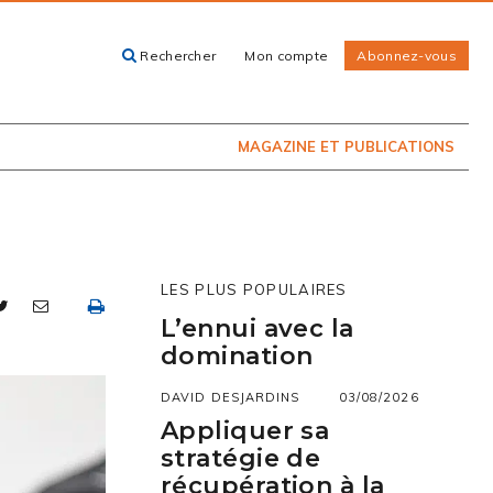
Rechercher
Mon compte
Abonnez-vous
ACHETEZ LE
CARTES, GUIDES
NUMÉRO
ET LIVRES
PRÉSENTEMENT
EN KIOSQUE
MAGAZINE ET PUBLICATIONS
LES PLUS POPULAIRES
L’ennui avec la
domination
DAVID DESJARDINS
03/08/2026
Appliquer sa
stratégie de
récupération à la