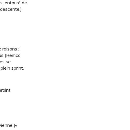
s, entouré de
a descente.)
 raisons :
rus (Remco
tes se
plein sprint.
eraint
vienne («