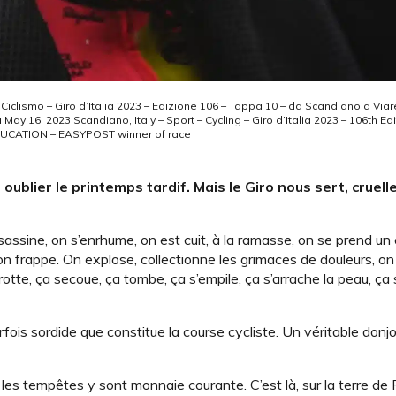
Ciclismo – Giro d’Italia 2023 – Edizione 106 – Tappa 10 – da Scandiano a Viar
6, 2023 Scandiano, Italy – Sport – Cycling – Giro d’Italia 2023 – 106th Edi
EDUCATION – EASYPOST winner of race
oublier le printemps tardif. Mais le Giro nous sert, cruel
sassine, on s’enrhume, on est cuit, à la ramasse, on se prend un
 on frappe. On explose, collectionne les grimaces de douleurs, on
rotte, ça secoue, ça tombe, ça s’empile, ça s’arrache la peau, ça
arfois sordide que constitue la course cycliste. Un véritable do
 les tempêtes y sont monnaie courante. C’est là, sur la terre de