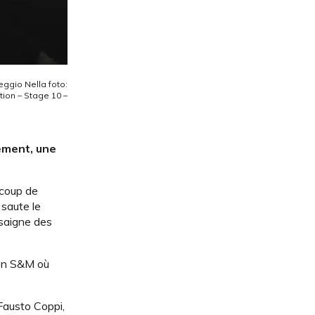
eggio Nella foto:
tion – Stage 10 –
lement, une
 coup de
 saute le
 saigne des
njon S&M où
 Fausto Coppi,