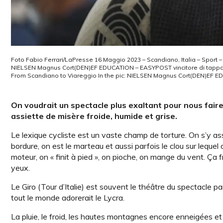
Foto Fabio Ferrari/LaPresse 16 Maggio 2023 – Scandiano, Italia – Sport – 
NIELSEN Magnus Cort(DEN)EF EDUCATION – EASYPOST vincitore di tappa May 1
From Scandiano to Viareggio In the pic: NIELSEN Magnus Cort(DEN)EF 
On voudrait un spectacle plus exaltant pour nous faire 
assiette de misère froide, humide et grise.
Le lexique cycliste est un vaste champ de torture. On s’y as
bordure, on est le marteau et aussi parfois le clou sur lequel
moteur, on « finit à pied », on pioche, on mange du vent. Ça f
yeux.
Le Giro (Tour d’Italie) est souvent le théâtre du spectacle p
tout le monde adorerait le Lycra.
La pluie, le froid, les hautes montagnes encore enneigées et