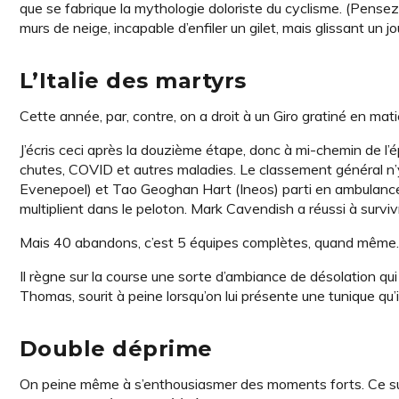
que se fabrique la mythologie doloriste du cyclisme. (Pens
murs de neige, incapable d’enfiler un gilet, mais glissant un j
L’Italie des martyrs
Cette année, par, contre, on a droit à un Giro gratiné en mati
J’écris ceci après la douzième étape, donc à mi-chemin de l
chutes, COVID et autres maladies. Le classement général n’
Evenepoel) et Tao Geoghan Hart (Ineos) parti en ambulance a
multiplient dans le peloton. Mark Cavendish a réussi à survivr
Mais 40 abandons, c’est 5 équipes complètes, quand même.
Il règne sur la course une sorte d’ambiance de désolation qui 
Thomas, sourit à peine lorsqu’on lui présente une tunique qu’i
Double déprime
On peine même à s’enthousiasmer des moments forts. Ce supp