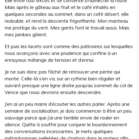
Elle évite tout excès et se contente d’humecter la route.
Mais après le gâteau aux fruit et le café inhalés en
quelques secondes au sommet, dans un café désert, elle
redouble, et rend la descente frigorifiante. Mon manteau
me protège du vent. Mes gants font le travail aussi. Mais
mes jambes gèlent.
Et puis les lacets sont comme des patinoires sur lesquelles
nous avançons avec une prudence qui confine à un
ennuyeux mélange de tension et d’ennui.
Je ne suis donc pas fâché de retrouver une pente qui
monte. Celle-là s’en va, sur un rythme bien régulier et
suivant presque une ligne droite jusqu’au sommet du col de
Vence que nous devrons ensuite descendre.
J’en ai un peu marre d’écouter les autres parler. Après une
semaine de socialisation, je dois commencer à être un peu
sauvage parce que j’ai une terrible envie de rouler en
silence. Quitte à souffrir pour conjurer le bourdonnement
des conversations incessantes. Je mets quelques
métaphoriques pelletées de charbon dans le moteur afin