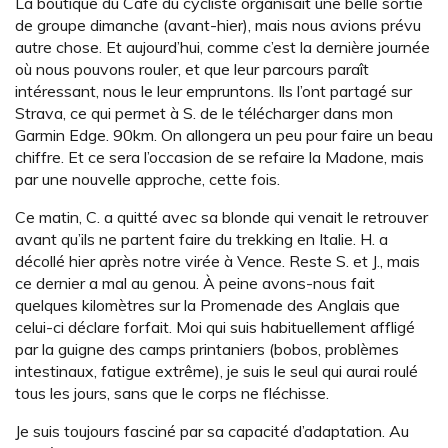
La boutique du Café du cycliste organisait une belle sortie
de groupe dimanche (avant-hier), mais nous avions prévu
autre chose. Et aujourd’hui, comme c’est la dernière journée
où nous pouvons rouler, et que leur parcours paraît
intéressant, nous le leur empruntons. Ils l’ont partagé sur
Strava, ce qui permet à S. de le télécharger dans mon
Garmin Edge. 90km. On allongera un peu pour faire un beau
chiffre. Et ce sera l’occasion de se refaire la Madone, mais
par une nouvelle approche, cette fois.
Ce matin, C. a quitté avec sa blonde qui venait le retrouver
avant qu’ils ne partent faire du trekking en Italie. H. a
décollé hier après notre virée à Vence. Reste S. et J., mais
ce dernier a mal au genou. À peine avons-nous fait
quelques kilomètres sur la Promenade des Anglais que
celui-ci déclare forfait. Moi qui suis habituellement affligé
par la guigne des camps printaniers (bobos, problèmes
intestinaux, fatigue extrême), je suis le seul qui aurai roulé
tous les jours, sans que le corps ne fléchisse.
Je suis toujours fasciné par sa capacité d’adaptation. Au