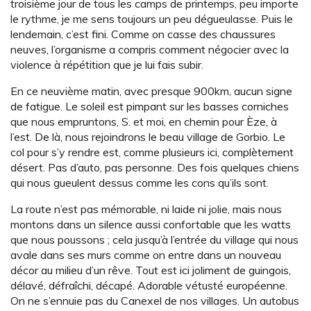
troisième jour de tous les camps de printemps, peu importe
le rythme, je me sens toujours un peu dégueulasse. Puis le
lendemain, c’est fini. Comme on casse des chaussures
neuves, l’organisme a compris comment négocier avec la
violence à répétition que je lui fais subir.
En ce neuvième matin, avec presque 900km, aucun signe
de fatigue. Le soleil est pimpant sur les basses corniches
que nous empruntons, S. et moi, en chemin pour Èze, à
l’est. De là, nous rejoindrons le beau village de Gorbio. Le
col pour s’y rendre est, comme plusieurs ici, complètement
désert. Pas d’auto, pas personne. Des fois quelques chiens
qui nous gueulent dessus comme les cons qu’ils sont.
La route n’est pas mémorable, ni laide ni jolie, mais nous
montons dans un silence aussi confortable que les watts
que nous poussons ; cela jusqu’à l’entrée du village qui nous
avale dans ses murs comme on entre dans un nouveau
décor au milieu d’un rêve. Tout est ici joliment de guingois,
délavé, défraîchi, décapé. Adorable vétusté européenne.
On ne s’ennuie pas du Canexel de nos villages. Un autobus