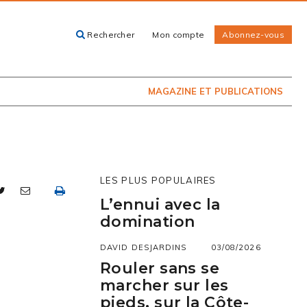
Rechercher
Mon compte
Abonnez-vous
ACHETEZ LE
CARTES, GUIDES
NUMÉRO
ET LIVRES
PRÉSENTEMENT
EN KIOSQUE
MAGAZINE ET PUBLICATIONS
LES PLUS POPULAIRES
L’ennui avec la
domination
DAVID DESJARDINS
03/08/2026
Rouler sans se
marcher sur les
pieds, sur la Côte-