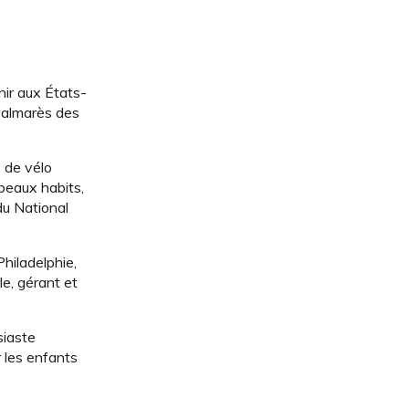
nir aux États-
 palmarès des
e de vélo
beaux habits,
 du National
Philadelphie,
le, gérant et
siaste
r les enfants