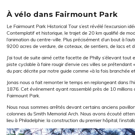
À vélo dans Fairmount Park
Le Fairmount Park Historical Tour s’est révélé l’excursion id
Contemplatif et historique, le trajet de 20 km qualifié de m
l’animation du centre-ville. Plus précisément d’un bout à l’a
9200 acres de verdure, de coteaux, de sentiers, de lacs et d
J’ai tout de suite aimé cette facette de Philly s’élevant tout e
piste cyclable à faire rougir d’envie ces villes se prétendan
du parc décrite par notre guide comme «à la fois branchée e
Jonas nous a fait remonter le temps en replongeant dans l’his
1876. Cet événement ayant rassemblé près de 10 millions de 
Fairmount Park.
Nous nous sommes arrêtés devant certains anciens pavillons
colonnes du Smith Memorial Arch. Nous avons écouté attent
lieu à Philadelphie: la construction du premier hôpital, l’insta