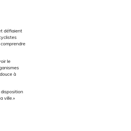
t défiaient
cyclistes
à comprendre
oir le
organismes
 douce à
 disposition
 ville.»