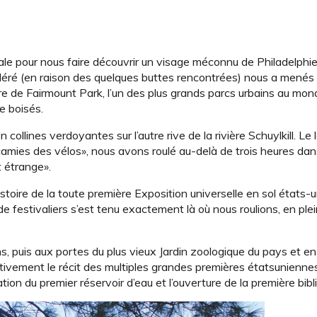
éale pour nous faire découvrir un visage méconnu de Philadelphie
odéré (en raison des quelques buttes rencontrées) nous a menés 
utre de Fairmount Park, l’un des plus grands parcs urbains au mo
e boisés.
n collines verdoyantes sur l’autre rive de la rivière Schuylkill. Le
t «amies des vélos», nous avons roulé au-delà de trois heures dans
t étrange».
toire de la toute première Exposition universelle en sol états-un
festivaliers s’est tenu exactement là où nous roulions, en ple
, puis aux portes du plus vieux Jardin zoologique du pays et en
ivement le récit des multiples grandes premières étatsunienne
llation du premier réservoir d’eau et l’ouverture de la première bib