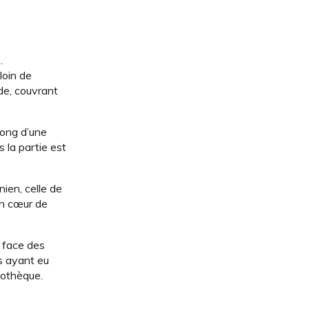
.
loin de
nde, couvrant
 long d’une
 la partie est
ien, celle de
in cœur de
 face des
s ayant eu
liothèque.