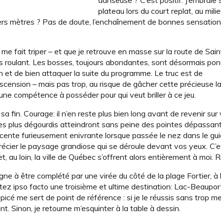
danseuse ? C’est positif. J’embraie s
plateau lors du court replat, au milie
rniers mètres ? Pas de doute, l’enchaînement de bonnes sensation
me fait triper – et que je retrouve en masse sur la route de Sain
lus roulant. Les bosses, toujours abondantes, sont désormais po
n et de bien attaquer la suite du programme. Le truc est de
scension – mais pas trop, au risque de gâcher cette précieuse 
 une compétence à posséder pour qui veut briller à ce jeu.
sa fin. Courage: il n’en reste plus bien long avant de revenir sur 
es plus dégourdis atteindront sans peine des pointes dépassan
cente furieusement enivrante lorsque passée le nez dans le gui
précier le paysage grandiose qui se déroule devant vos yeux. C’e
et, au loin, la ville de Québec s’offrent alors entièrement à moi. R
gne à être complété par une virée du côté de la plage Fortier, à
tez ipso facto une troisième et ultime destination: Lac-Beauport
é me sert de point de référence : si je le réussis sans trop me
nt. Sinon, je retourne m’esquinter à la table à dessin.