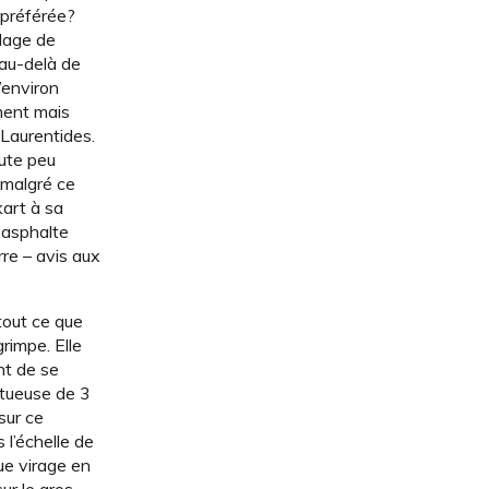
 préférée?
llage de
’au-delà de
’environ
ement mais
Laurentides.
ute peu
 malgré ce
kart à sa
 asphalte
re – avis aux
 tout ce que
rimpe. Elle
nt de se
rtueuse de 3
sur ce
 l’échelle de
ue virage en