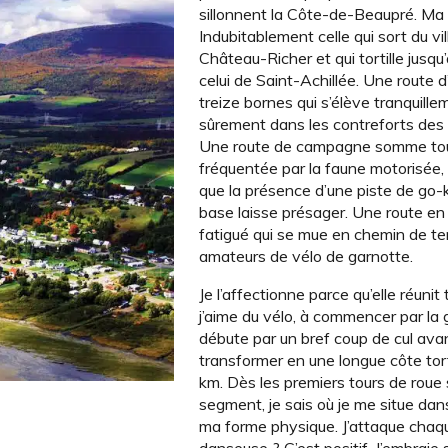
sillonnent la Côte-de-Beaupré. Ma
Indubitablement celle qui sort du vi
Château-Richer et qui tortille jusqu
celui de Saint-Achillée. Une route d
treize bornes qui s’élève tranquill
sûrement dans les contreforts des 
Une route de campagne somme to
fréquentée par la faune motorisée,
que la présence d’une piste de go-
base laisse présager. Une route en
fatigué qui se mue en chemin de ter
amateurs de vélo de garnotte.
Je l’affectionne parce qu’elle réunit
j’aime du vélo, à commencer par la g
débute par un bref coup de cul ava
transformer en une longue côte to
km. Dès les premiers tours de roue 
segment, je sais où je me situe dans
ma forme physique. J’attaque chaq