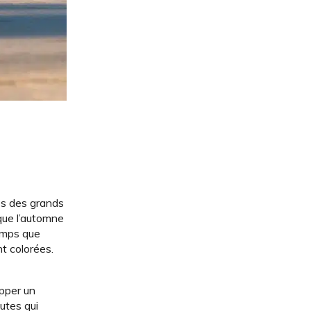
bes des grands
 que l’automne
temps que
nt colorées.
opper un
utes qui