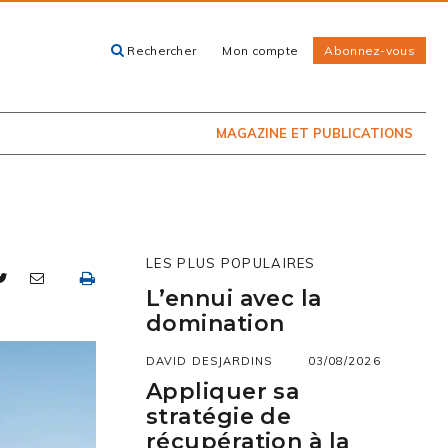
Rechercher
Mon compte
Abonnez-vous
ACHETEZ LE
CARTES, GUIDES
NUMÉRO
ET LIVRES
PRÉSENTEMENT
EN KIOSQUE
MAGAZINE ET PUBLICATIONS
LES PLUS POPULAIRES
L’ennui avec la
domination
DAVID DESJARDINS
03/08/2026
Appliquer sa
stratégie de
récupération à la