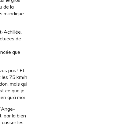
ur le gros
u de la
s m’indique
t-Achillée.
nctuées de
lancée que
vos pas ! Et
t les 75 km/h
don, mais qui
st ce que je
ien qu’à moi.
 l’Ange-
, par la bien
 casser les