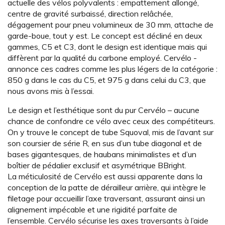
actuelle des vélos polyvalents : empattement allongé,
centre de gravité surbaissé, direction relâchée,
dégagement pour pneu volumineux de 30 mm, attache de
garde-boue, tout y est. Le concept est décliné en deux
gammes, C5 et C3, dont le design est identique mais qui
diffèrent par la qualité du ­carbone employé. Cervélo ­
annonce ces cadres comme ­les plus légers de la catégorie :
850 g dans le cas du C5, et 975 g dans celui du C3, que
nous avons mis à l’essai.
Le design et l’esthétique sont du pur Cervélo – aucune
chance de confondre ce vélo avec ceux des compétiteurs.
On y trouve le concept de tube Squoval, mis de l’avant sur
son coursier de série R, en sus d’un tube diagonal et de
bases gigantesques, de haubans minimalistes et d’un
boîtier de pédalier exclusif et asymétrique BBright.
La méticulosité de Cervélo est aussi apparente dans la
conception de la patte de dérailleur arrière, qui intègre le
filetage pour accueillir l’axe traversant, assurant ainsi un
alignement impécable et une rigidité parfaite de
l’ensemble. Cervélo sécurise les axes traversants à l’aide