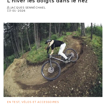
L’hiver les doigts dans le nez
JACQUES SENNÉCHAEL
13-01-2026
EN TEST
,
VÉLOS ET ACCESSOIRES