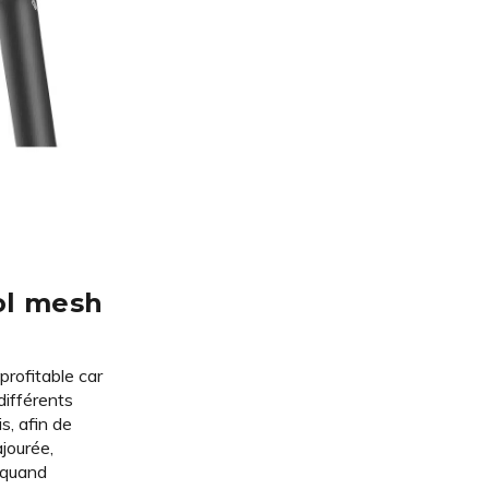
l mesh
profitable car
 différents
s, afin de
jourée,
r quand