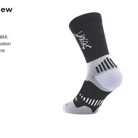
rew
ité,
selon
tre