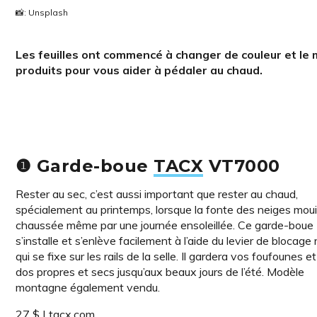
📸: Unsplash
Les feuilles ont commencé à changer de couleur et le m
produits pour vous aider à pédaler au chaud.
❶ Garde-boue
TACX
VT7000
Rester au sec, c’est aussi important que rester au chaud,
spécialement au printemps, lorsque la fonte des neiges mouil
chaussée même par une journée ensoleillée. Ce garde-boue
s’installe et s’enlève facilement à l’aide du levier de blocage
qui se fixe sur les rails de la selle. Il gardera vos foufounes e
dos propres et secs jusqu’aux beaux jours de l’été. Modèle
montagne également vendu.
27 $ |
tacx.com