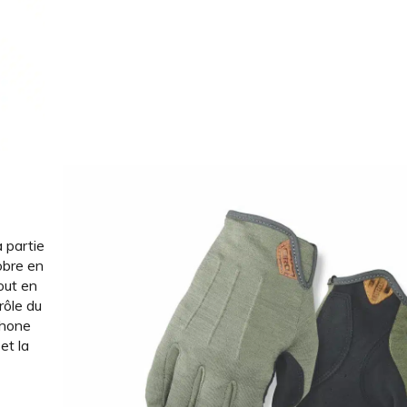
 partie
obre en
out en
rôle du
phone
et la