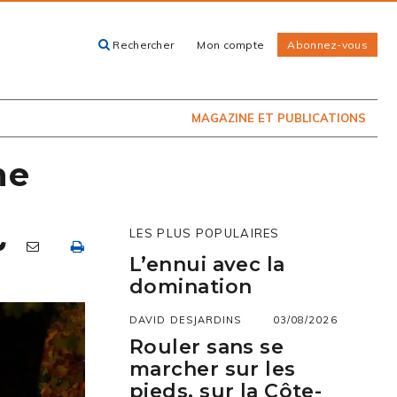
Rechercher
Mon compte
Abonnez-vous
ACHETEZ LE
CARTES, GUIDES
NUMÉRO
ET LIVRES
PRÉSENTEMENT
EN KIOSQUE
MAGAZINE ET PUBLICATIONS
ne
LES PLUS POPULAIRES
L’ennui avec la
domination
DAVID DESJARDINS
03/08/2026
Rouler sans se
marcher sur les
pieds, sur la Côte-