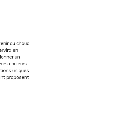
tenir au chaud
servira en
 donner un
eurs couleurs
ctions uniques
ant proposent