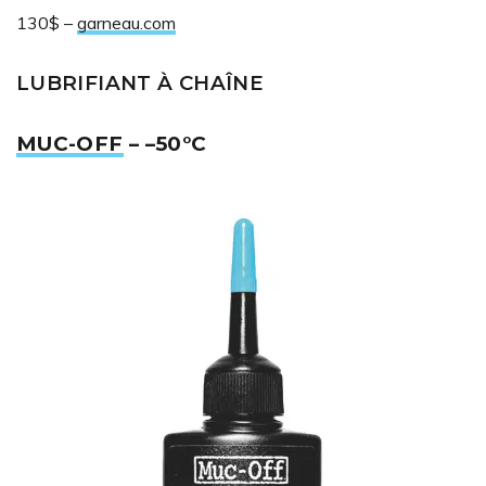
130$ –
garneau.com
LUBRIFIANT À CHAÎNE
MUC-OFF
– –50°C