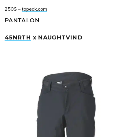
250$ –
topeak.com
PANTALON
45NRTH
x NAUGHTVIND