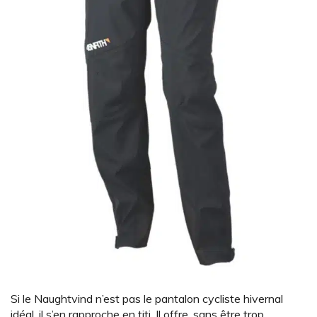
Si le Naughtvind n’est pas le pantalon cycliste hivernal
idéal, il s’en rapproche en titi. Il offre, sans être trop