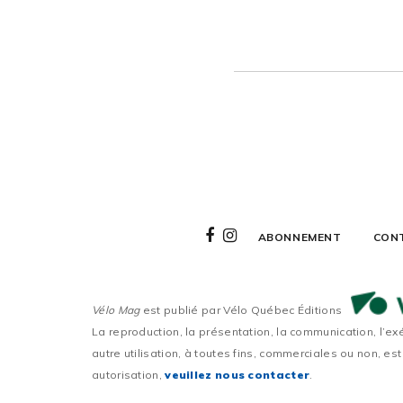
ABONNEMENT
CON
Vélo Mag
est publié par Vélo Québec Éditions
La reproduction, la présentation, la communication, l’ex
autre utilisation, à toutes fins, commerciales ou non, est
autorisation,
veuillez nous contacter
.