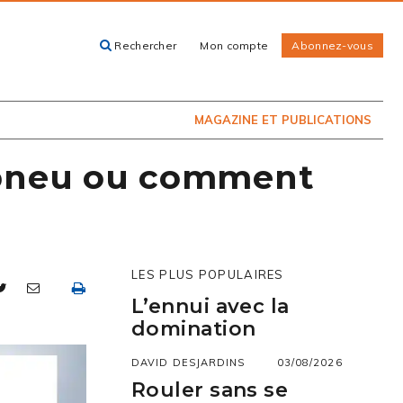
Rechercher
Mon compte
Abonnez-vous
ACHETEZ LE
CARTES, GUIDES
NUMÉRO
ET LIVRES
PRÉSENTEMENT
EN KIOSQUE
MAGAZINE ET PUBLICATIONS
 pneu ou comment
LES PLUS POPULAIRES
L’ennui avec la
domination
DAVID DESJARDINS
03/08/2026
Rouler sans se