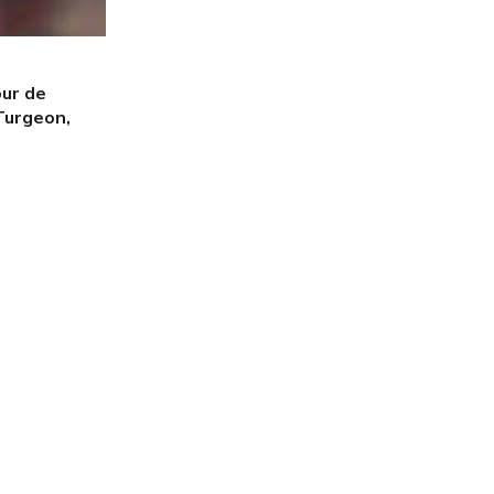
our de
Turgeon,