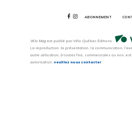
ABONNEMENT
CON
Vélo Mag
est publié par Vélo Québec Éditions
La reproduction, la présentation, la communication, l’ex
autre utilisation, à toutes fins, commerciales ou non, est
autorisation,
veuillez nous contacter
.