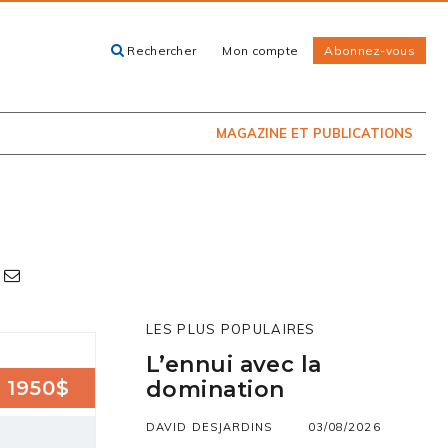
Rechercher
Mon compte
Abonnez-vous
ACHETEZ LE
CARTES, GUIDES
NUMÉRO
ET LIVRES
PRÉSENTEMENT
EN KIOSQUE
MAGAZINE ET PUBLICATIONS
LES PLUS POPULAIRES
L’ennui avec la
1950$
domination
DAVID DESJARDINS
03/08/2026