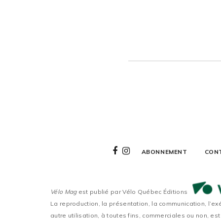
ABONNEMENT
CON
Vélo Mag
est publié par Vélo Québec Éditions
La reproduction, la présentation, la communication, l’ex
autre utilisation, à toutes fins, commerciales ou non, est