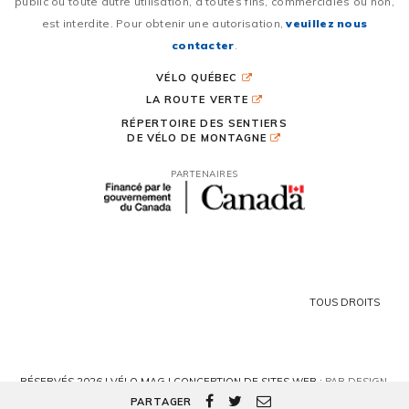
public ou toute autre utilisation, à toutes fins, commerciales ou non,
est interdite. Pour obtenir une autorisation,
veuillez nous
contacter
.
VÉLO QUÉBEC
LA ROUTE VERTE
RÉPERTOIRE DES SENTIERS
DE VÉLO DE MONTAGNE
PARTENAIRES
TOUS DROITS
RÉSERVÉS 2026 | VÉLO MAG |
CONCEPTION DE SITES WEB :
PAR DESIGN,
AGENCE WEB
PARTAGER