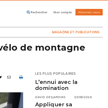
Rechercher
Mon compte
Abonnez-vous
ACHETEZ LE
CARTES, GUIDES
NUMÉRO
ET LIVRES
PRÉSENTEMENT
EN KIOSQUE
MAGAZINE ET PUBLICATIONS
vélo de montagne
LES PLUS POPULAIRES
L’ennui avec la
domination
DAVID DESJARDINS
03/08/2026
Appliquer sa