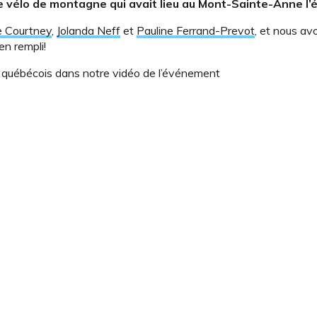
 vélo de montagne qui avait lieu au Mont-Sainte-Anne l’é
e Courtney
,
Jolanda Neff
et
Pauline Ferrand-Prevot
, et nous av
en rempli!
s québécois dans notre vidéo de l’événement