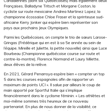
Canadiennes (dont six Québécoises) mais également deux
Françaises, Balladyne Tritsch et Morgane Coston, la
cycliste sur route mexicaine Andrea Martinez Lopez, la
championne écossaise Chloe Fraser et la sprinteuse sud-
africaine Kerry Jonker qui espère bien représenter son
pays aux prochains Jeux Olympiques.
Parmi les Québécoises, on compte le trio de sœurs Larose-
Gringas (Frédérique qui en est à sa 5e année au sein de
l’équipe, Mireille et Juliette, la petite nouvelle) ainsi que Luce
Bourbeau (Championne québécoise course sur route et
contre-la-montre), Florence Normand et Laury Milette,
deux élèves de la relève.
En 2021, Gérard Penarroya espère bien « compter un top
5 dans les courses espagnoles afin de rapporter un
maximum de points UCI ». Il salue par ailleurs le coup de
main apporté par Sportful Italie qui s’implique
financièrement dans le cyclisme féminin. « Les athlètes et
moi-même sommes très heureux de ce nouveau
partenariat. En plus de nous donner de la visibilité, ce