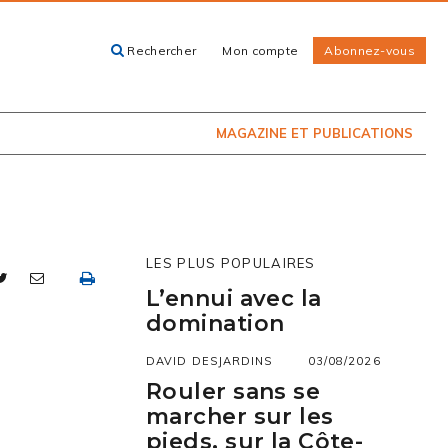
Rechercher
Mon compte
Abonnez-vous
ACHETEZ LE
CARTES, GUIDES
NUMÉRO
ET LIVRES
PRÉSENTEMENT
EN KIOSQUE
MAGAZINE ET PUBLICATIONS
LES PLUS POPULAIRES
L’ennui avec la
domination
DAVID DESJARDINS
03/08/2026
Rouler sans se
marcher sur les
pieds, sur la Côte-