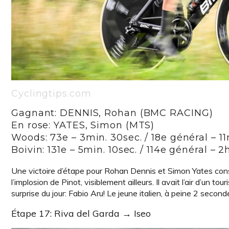
Cyclingtips.com
Gagnant: DENNIS, Rohan (BMC RACING)
En rose: YATES, Simon (MTS)
Woods: 73e – 3min. 30sec. / 18e général – 11
Boivin: 131e – 5min. 10sec. / 114e général – 
Une victoire d’étape pour Rohan Dennis et Simon Yates cons
l’implosion de Pinot, visiblement ailleurs. Il avait l’air d’un t
surprise du jour: Fabio Aru! Le jeune italien, à peine 2 second
Étape 17: Riva del Garda → Iseo