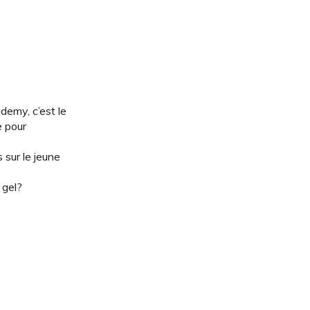
demy, c’est le
e pour
 sur le jeune
 gel?