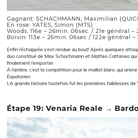
Gagnant: SCHACHMANN, Maximilian (QUIC
En rose: YATES, Simon (MTS)
Woods: 116e – 26min. 06sec. / 21e général –
Boivin: 113e – 26min. 06sec / 122e général –
Enfin l’échappée s’est rendue au bout! Après quelques attaqu
duo constitué de Max Schachmann et Matteo Cattaneo qui s
finalement l’emporter.
À l’arrière, c’est la compétition pour le maillot blanc qui an
Équatorien.
LA grande histoire toutefois fut les premières faiblesses de 
Étape 19: Venaria Reale → Bard