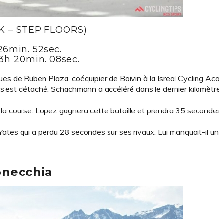
K – STEP FLOORS)
 26min. 52sec.
 3h 20min. 08sec.
es de Ruben Plaza, coéquipier de Boivin à la Isreal Cycling Aca
’est détaché. Schachmann a accéléré dans le dernier kilomètr
ime la course. Lopez gagnera cette bataille et prendra 35 secondes
Yates qui a perdu 28 secondes sur ses rivaux. Lui manquait-il un
onecchia