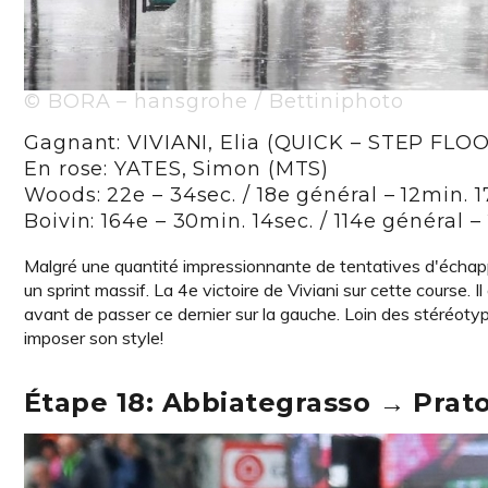
© BORA – hansgrohe / Bettiniphoto
Gagnant: VIVIANI, Elia (QUICK – STEP FLO
En rose: YATES, Simon (MTS)
Woods: 22e – 34sec. / 18e général – 12min. 1
Boivin: 164e – 30min. 14sec. / 114e général 
Malgré une quantité impressionnante de tentatives d'échappée
un sprint massif. La 4e victoire de Viviani sur cette course.
avant de passer ce dernier sur la gauche. Loin des stéréotyp
imposer son style!
Étape 18: Abbiategrasso → Prat