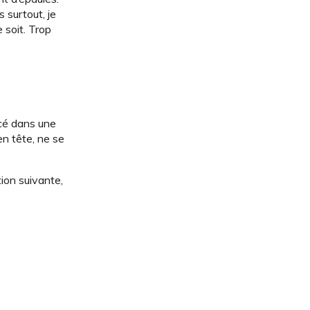
 surtout, je
 soit. Trop
ncé dans une
en tête, ne se
tion suivante,