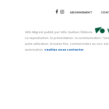
ABONNEMENT
CON
Vélo Mag
est publié par Vélo Québec Éditions
La reproduction, la présentation, la communication, l’ex
autre utilisation, à toutes fins, commerciales ou non, est
autorisation,
veuillez nous contacter
.