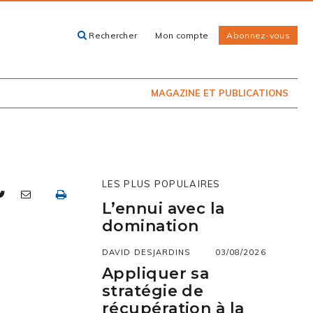
Rechercher
Mon compte
Abonnez-vous
ACHETEZ LE
CARTES, GUIDES
NUMÉRO
ET LIVRES
PRÉSENTEMENT
EN KIOSQUE
MAGAZINE ET PUBLICATIONS
LES PLUS POPULAIRES
L’ennui avec la
domination
DAVID DESJARDINS
03/08/2026
Appliquer sa
stratégie de
récupération à la