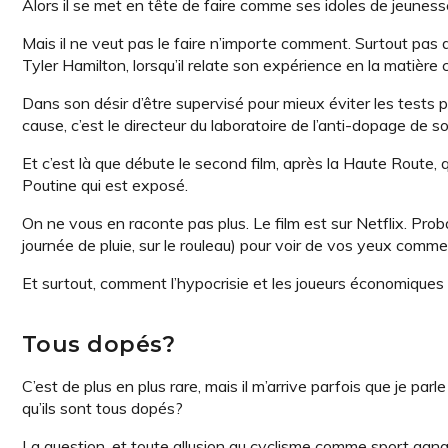
Alors il se met en tête de faire comme ses idoles de jeunesse,
Mais il ne veut pas le faire n’importe comment. Surtout pas 
Tyler Hamilton, lorsqu’il relate son expérience en la matière
Dans son désir d’être supervisé pour mieux éviter les tests po
cause, c’est le directeur du laboratoire de l’anti-dopage de s
Et c’est là que débute le second film, après la Haute Route
Poutine qui est exposé.
On ne vous en raconte pas plus. Le film est sur Netflix. Pro
journée de pluie, sur le rouleau) pour voir de vos yeux commen
Et surtout, comment l’hypocrisie et les joueurs économiques 
Tous dopés?
C’est de plus en plus rare, mais il m’arrive parfois que je par
qu’ils sont tous dopés?
La question, et toute allusion au cyclisme comme sport gan