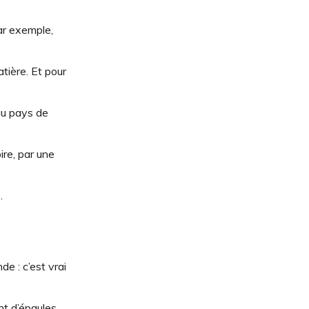
ar exemple,
atière. Et pour
au pays de
ire, par une
.
de : c’est vrai
t d’épaules.