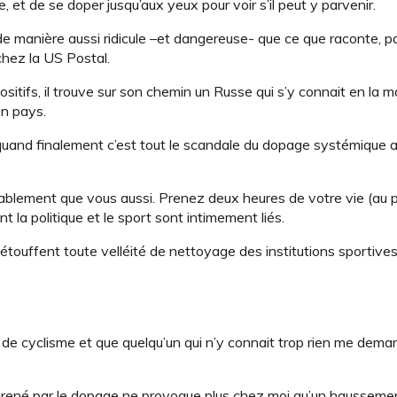
 et de se doper jusqu’aux yeux pour voir s’il peut y parvenir.
de manière aussi ridicule –et dangereuse- que ce que raconte, p
 chez la US Postal.
sitifs, il trouve sur son chemin un Russe qui s’y connait en la m
on pays.
, quand finalement c’est tout le scandale du dopage systémique 
bablement que vous aussi. Prenez deux heures de votre vie (au p
t la politique et le sport sont intimement liés.
étouffent toute velléité de nettoyage des institutions sportives
le de cyclisme et que quelqu’un qui n’y connait trop rien me deman
grené par le dopage ne provoque plus chez moi qu’un haussemen