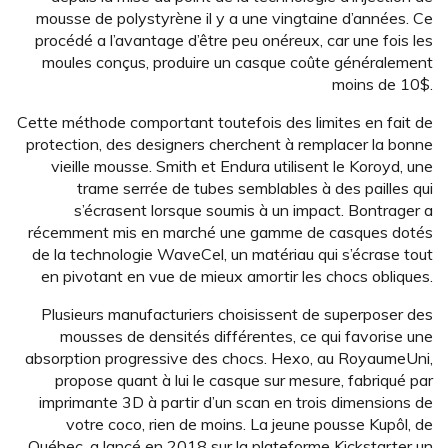
mousse de polystyrène il y a une vingtaine d’années. Ce
procédé a l’avantage d’être peu onéreux, car une fois les
moules conçus, produire un casque coûte généralement
moins de 10$.
Cette méthode comportant toutefois des limites en fait de
protection, des designers cherchent à remplacer la bonne
vieille mousse. Smith et Endura utilisent le Koroyd, une
trame serrée de tubes semblables à des pailles qui
s’écrasent lorsque soumis à un impact. Bontrager a
récemment mis en marché une gamme de casques dotés
de la technologie WaveCel, un matériau qui s’écrase tout
en pivotant en vue de mieux amortir les chocs obliques.
Plusieurs manufacturiers choisissent de superposer des
mousses de densités différentes, ce qui favorise une
absorption progressive des chocs. Hexo, au RoyaumeUni,
propose quant à lui le casque sur mesure, fabriqué par
imprimante 3D à partir d’un scan en trois dimensions de
votre coco, rien de moins. La jeune pousse Kupôl, de
Québec, a lancé en 2018 sur la plateforme Kickstarter un