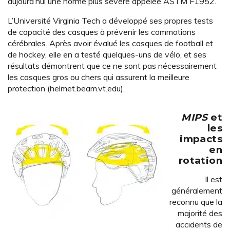
aujourd’hui une norme plus sévère appelée ASTM F1952.
L’Université Virginia Tech a développé ses propres tests
de capacité des casques à prévenir les commotions
cérébrales. Après avoir évalué les casques de football et
de hockey, elle en a testé quelques-uns de vélo, et ses
résultats démontrent que ce ne sont pas nécessairement
les casques gros ou chers qui assurent la meilleure
protection (helmet.beam.vt.edu).
MIPS
et
les
impacts
en
rotation
Il est
généralement
reconnu que la
majorité des
accidents de