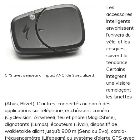
Les
accessoires
intelligents
envahissent
l’univers du
vélo, et les
casques
suivent la
tendance.
Certains
GPS avec senseur d’impact ANGi de Specialized
intègrent
une visière
remplaçant
les lunettes
(Abus, Blivet). D’autres, connectés ou non à des
applications sur téléphone, enchâssent caméra
(Cyclevision, Airwheel), feu et phare (MagicShine),
clignotants (Lumos), écouteurs (Livall), dispositif de
walkietalkie allant jusqu’à 900 m (Sena ou Evo), cardio-
fréquencemètre (Lifebeam) ou système d’alerte GPS avec