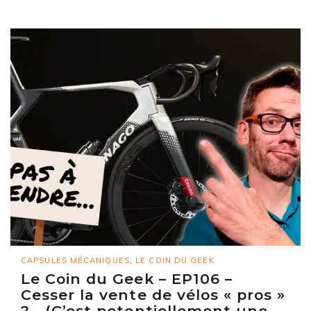
CAPSULES MÉCANIQUES
,
LE COIN DU GEEK
Le Coin du Geek – EP106 –
Cesser la vente de vélos « pros »
?… (C’est potentiellement une