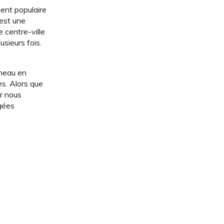
ment populaire
 est une
e centre-ville
sieurs fois.
ameau en
es. Alors que
r nous
gées