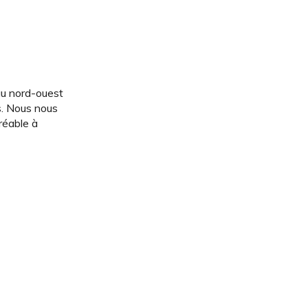
 au nord-ouest
s. Nous nous
réable à