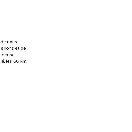
onde nous
sillons et de
e dense
elé, les 66 km