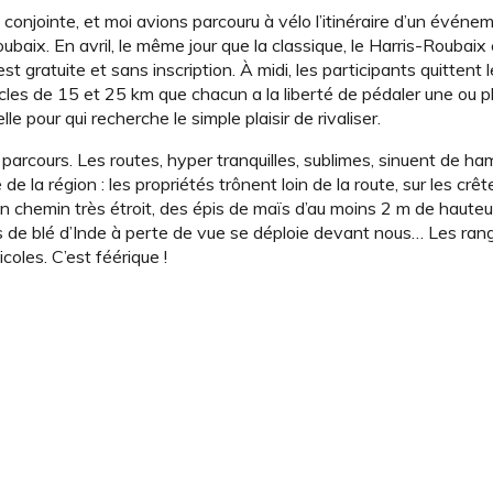
conjointe, et moi avions parcouru à vélo l’itinéraire d’un événe
oubaix. En avril, le même jour que la classique, le Harris-Roubaix
t gratuite et sans inscription. À midi, les participants quittent l
cles de 15 et 25 km que chacun a la liberté de pédaler une ou plu
 pour qui recherche le simple plaisir de rivaliser.
parcours. Les routes, hyper tranquilles, sublimes, sinuent de h
de la région : les propriétés trônent loin de la route, sur les crêt
 chemin très étroit, des épis de maïs d’au moins 2 m de hauteu
 de blé d’Inde à perte de vue se déploie devant nous… Les ran
coles. C’est féérique !