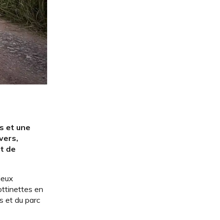
s et une
overs,
et de
ieux
ottinettes en
es et du parc