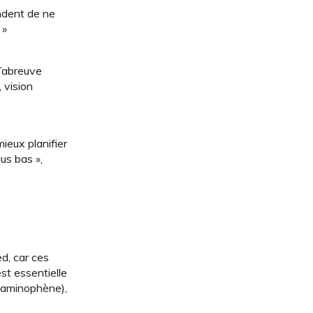
ndent de ne
 »
s’abreuve
 vision
mieux planifier
us bas »,
d, car ces
st essentielle
étaminophène),