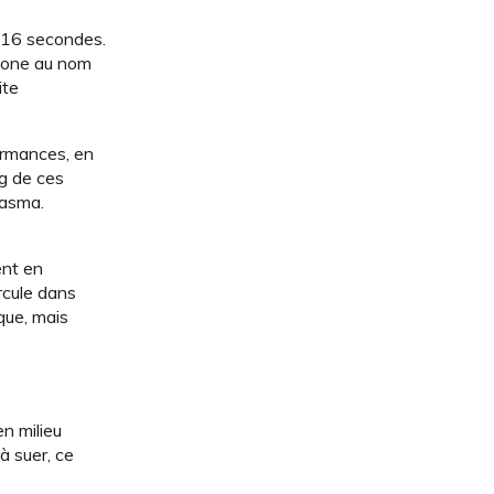
t 16 secondes.
rmone au nom
ite
ormances, en
g de ces
lasma.
ent en
ircule dans
que, mais
n milieu
à suer, ce