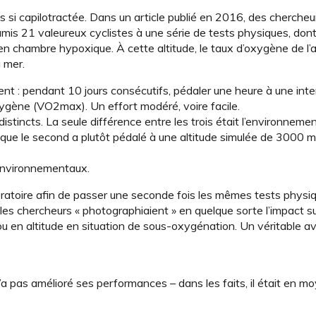
pas si capilotractée. Dans un article publié en 2016, des chercheu
umis 21 valeureux cyclistes à une série de tests physiques, don
 chambre hypoxique. À cette altitude, le taux d’oxygène de l’ai
 mer.
nt : pendant 10 jours consécutifs, pédaler une heure à une inte
gène (VO2max). Un effort modéré, voire facile.
istincts. La seule différence entre les trois était l’environneme
s que le second a plutôt pédalé à une altitude simulée de 3000 mè
 environnementaux.
boratoire afin de passer une seconde fois les mêmes tests physi
s chercheurs « photographiaient » en quelque sorte l’impact su
ou en altitude en situation de sous-oxygénation. Un véritable a
a pas amélioré ses performances – dans les faits, il était en 