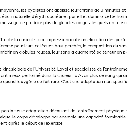
en moyenne, les cyclistes ont abaissé leur chrono de 3 minutes e
rétion naturelle d’érythropoïétine : par effet domino, cette ho
 message de produire plus de globules rouges, lesquels ont ensu
ffronté la canicule : une impressionnante amélioration des perf
omme pour leurs collègues haut perchés, la composition du san
enrichir en globules rouges, leur sang a augmenté sa teneur en p
kinésiologie de l’Université Laval et spécialiste de l’entraînem
s ont mieux performé dans la chaleur : « Avoir plus de sang qui c
 quand l’oxygène se fait rare. C’est une adaptation non spécifi
pas la seule adaptation découlant de l’entraînement physique e
ique, le corps développe par exemple une capacité formidable 
nt après le début de l’exercice.