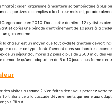
finalité : aider l’organisme à maintenir sa température à plus o
nces sportives accomplies à la chaleur mais qui, paradoxalemen
 l’Oregon parue en 2010. Dans cette dernière, 12 cyclistes bien
nt et après une période d’entraînement de 10 jours à la chaleur
– un gain énorme.
 à la chaleur est un moyen que tout cycliste amateur devrait inc
gagner à caser ce type d’entraînement dans son horaire, seconde
i exige un séjour d’au moins 12 jours à plus de 2500 m ou des vis
 ne demande qu’une adaptation de 5 à 10 jours sous forme d’en
aleur
 des visites au sauna ? N’en faites rien : vous perdriez votre te
 l’effort. Sans cela, la cascade d’événements qui mène aux adap
nçois Billaut.