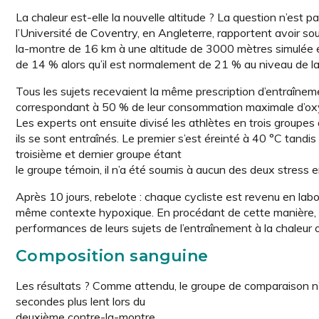
La chaleur est-elle la nouvelle altitude ? La question n’est 
l’Université de Coventry, en Angleterre, rapportent avoir so
la-montre de 16 km à une altitude de 3000 mètres simulée en
de 14 % alors qu’il est normalement de 21 % au niveau de la
Tous les sujets recevaient la même prescription d’entraîneme
correspondant à 50 % de leur consommation maximale d’oxy
Les experts ont ensuite divisé les athlètes en trois groupes d
ils se sont entraînés. Le premier s’est éreinté à 40 °C tandi
troisième et dernier groupe étant
le groupe témoin, il n’a été soumis à aucun des deux stress
Après 10 jours, rebelote : chaque cycliste est revenu en la
même contexte hypoxique. En procédant de cette manière, le
performances de leurs sujets de l’entraînement à la chaleur 
Composition sanguine
Les résultats ? Comme attendu, le groupe de comparaison n’
secondes plus lent lors du
deuxième contre-la-montre.