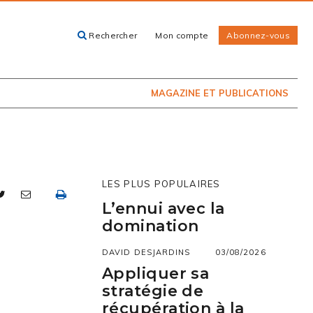
Rechercher
Mon compte
Abonnez-vous
ACHETEZ LE
CARTES, GUIDES
NUMÉRO
ET LIVRES
PRÉSENTEMENT
EN KIOSQUE
MAGAZINE ET PUBLICATIONS
LES PLUS POPULAIRES
L’ennui avec la
domination
DAVID DESJARDINS
03/08/2026
Appliquer sa
stratégie de
récupération à la