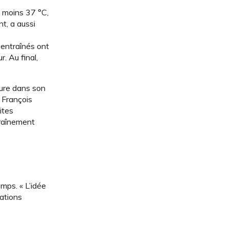
u moins 37 °C,
t, a aussi
 entraînés ont
. Au final,
lure dans son
 François
ites
traînement
mps. « L’idée
tations