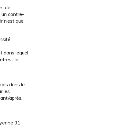
rs de
t un contre-
r n’est que
nsité
nt dans lequel
tres ; le
ques dans le
r les
vant/après.
moyenne 31