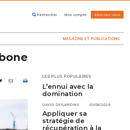
Rechercher
Mon compte
Abonnez-vous
ACHETEZ LE
CARTES, GUIDES
NUMÉRO
ET LIVRES
PRÉSENTEMENT
EN KIOSQUE
MAGAZINE ET PUBLICATIONS
rbone
LES PLUS POPULAIRES
L’ennui avec la
domination
DAVID DESJARDINS
03/08/2026
Appliquer sa
stratégie de
récupération à la