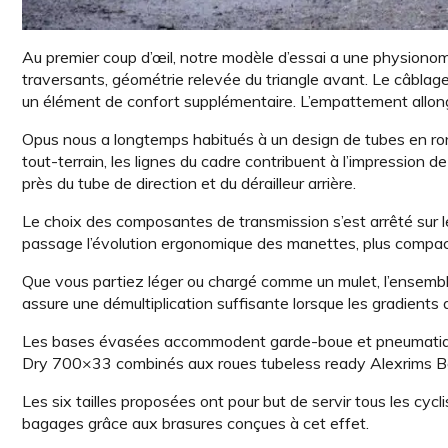
Au premier coup d’œil, notre modèle d’essai a une physiono
traversants, géométrie relevée du triangle avant. Le câblage 
un élément de confort supplémentaire. L’empattement allongé 
Opus nous a longtemps habitués à un design de tubes en ronde
tout-terrain, les lignes du cadre contribuent à l’impression
près du tube de direction et du dérailleur arrière.
Le choix des composantes de transmission s’est arrêté sur 
passage l’évolution ergonomique des manettes, plus compac
Que vous partiez léger ou chargé comme un mulet, l’ensemb
assure une démultiplication suffisante lorsque les gradients
Les bases évasées accommodent garde-boue et pneumatiques 
Dry 700×33 combinés aux roues tubeless ready Alexrims B
Les six tailles proposées ont pour but de servir tous les cycli
bagages grâce aux brasures conçues à cet effet.