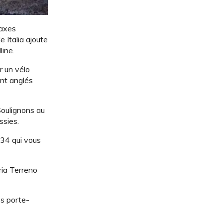
 axes
 Italia ajoute
line.
r un vélo
ant anglés
Soulignons au
ssies.
34 qui vous
ria Terreno
es porte-