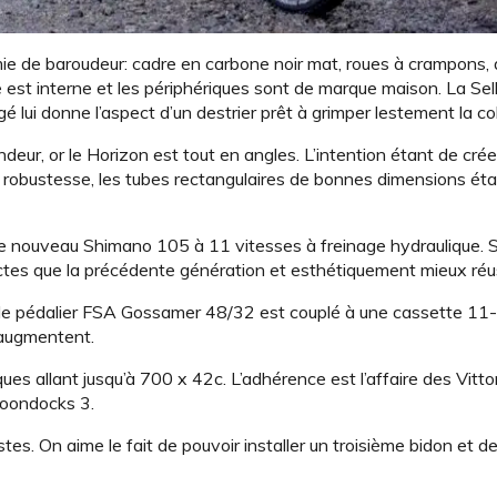
mie de baroudeur: cadre en carbone noir mat, roues à crampons,
est interne et les périphériques sont de marque maison. La Selle
lui donne l’aspect d’un destrier prêt à grimper lestement la col
ur, or le Horizon est tout en angles. L’intention étant de crée
 de robustesse, les tubes rectangulaires de bonnes dimensions ét
le nouveau Shimano 105 à 11 vitesses à freinage hydraulique. 
tes que la précédente génération et esthétiquement mieux réu
le pédalier FSA Gossamer 48/32 est couplé à une cassette 11-
 augmentent.
allant jusqu’à 700 x 42c. L’adhérence est l’affaire des Vitto
oondocks 3.
stes. On aime le fait de pouvoir installer un troisième bidon et d