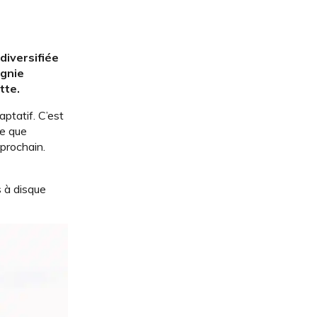
diversifiée
agnie
tte.
ptatif. C’est
me que
 prochain.
s à disque