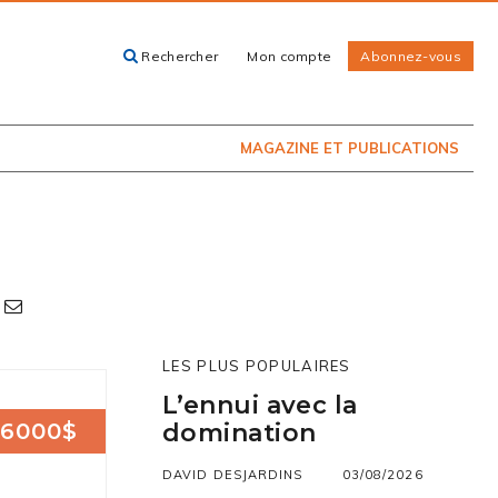
Rechercher
Mon compte
Abonnez-vous
ACHETEZ LE
CARTES, GUIDES
NUMÉRO
ET LIVRES
PRÉSENTEMENT
EN KIOSQUE
MAGAZINE ET PUBLICATIONS
LES PLUS POPULAIRES
L’ennui avec la
6000$
domination
DAVID DESJARDINS
03/08/2026