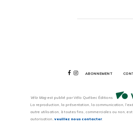
ABONNEMENT
CON
Vélo Mag
est publié par Vélo Québec Éditions
La reproduction, la présentation, la communication, l’ex
autre utilisation, à toutes fins, commerciales ou non, est
autorisation,
veuillez nous contacter
.