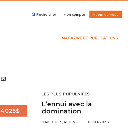
Rechercher
Mon compte
Abonnez-vous
ACHETEZ LE
CARTES, GUIDES
NUMÉRO
ET LIVRES
PRÉSENTEMENT
EN KIOSQUE
MAGAZINE ET PUBLICATIONS
LES PLUS POPULAIRES
L’ennui avec la
4025$
domination
DAVID DESJARDINS
03/08/2026