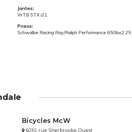
Jantes:
WTB STX i21
Pneus:
Schwalbe Racing Ray/Ralph Performance 650bx2.25
ndale
Bicycles McW
6010, rue Sherbrooke Ouest